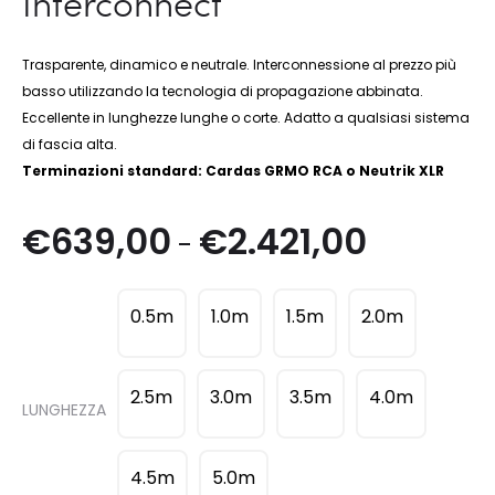
Interconnect
Trasparente, dinamico e neutrale. Interconnessione al prezzo più
basso utilizzando la tecnologia di propagazione abbinata.
Eccellente in lunghezze lunghe o corte. Adatto a qualsiasi sistema
di fascia alta.
Terminazioni standard: Cardas GRMO RCA o Neutrik XLR
Fascia
€
639,00
€
2.421,00
-
di
0.5m
1.0m
1.5m
2.0m
prezzo:
da
2.5m
3.0m
3.5m
4.0m
LUNGHEZZA
€639,00
4.5m
5.0m