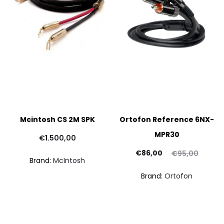
Mcintosh CS 2M SPK
Ortofon Reference 6NX-
MPR30
€
1.500,00
Il
Il
€
86,00
€
95,00
Brand:
McIntosh
prezzo
prezzo
Brand:
Ortofon
attuale
originale
è:
era:
€86,00.
€95,00.