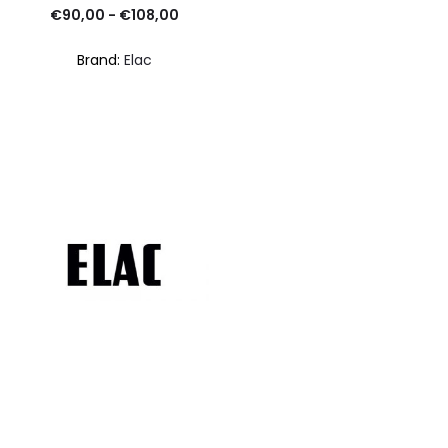
Fascia
€
90,00
-
€
108,00
di
Brand:
Elac
prezzo:
da
€90,00
a
€108,00