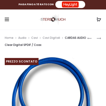
PAGA FINO A 10 RATE CON
Prod
CARDAS
CARDAS
Home
Audio
Cavi
Cavi Digitali
CARDAS AUDIO
AUDIO
AUDIO
navig
Clear Digital SPDIF / Coax
CLEAR
PARSEC
USB
DIGITAL
PREZZO SCONTATO