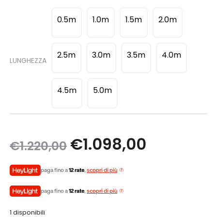
di
0.5m
1.0m
1.5m
2.0m
prezzo:
da
2.5m
3.0m
3.5m
4.0m
LUNGHEZZA
€990,00
4.5m
5.0m
a
€1.710,00
Il
Il
€
1.098,00
€
1.220,00
prezzo
prezzo
paga fino a
12 rate
,
scopri di più
originale
attuale
paga fino a
12 rate
,
scopri di più
1 disponibili
era:
è: