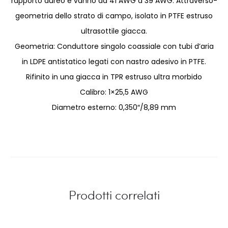
rapporto aureo e vanno da 41 AWG a 39 AWG. Attraverso-
geometria dello strato di campo, isolato in PTFE estruso
ultrasottile giacca.
Geometria: Conduttore singolo coassiale con tubi d’aria
in LDPE antistatico legati con nastro adesivo in PTFE.
Rifinito in una giacca in TPR estruso ultra morbido
Calibro: 1×25,5 AWG
Diametro esterno: 0,350″/8,89 mm
Prodotti correlati