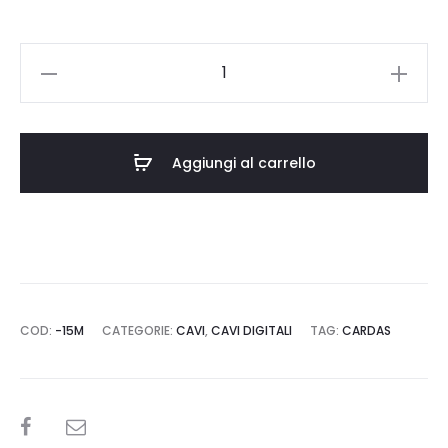
€1.220,00.
€1.098,00.
CARDAS
AUDIO
Clear
Digital
Aggiungi al carrello
SPDIF
/
Coax
quantità
COD:
-15M
CATEGORIE:
CAVI
,
CAVI DIGITALI
TAG:
CARDAS
SHARE