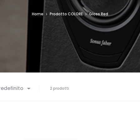
Home
Prodotto COLORE
Gloss Red
edefinito
2 prodotti