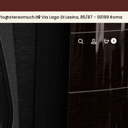
nfo@stereomuch.it
Via Lago Di Lesina, 85/87 - 00199 Roma
Cerca
Account
0