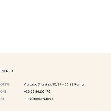
ONTATTI
DDRESS
Via Lago Di Lesina, 85/87 - 00199 Roma
HONE
+39 06 86207476
AIL
info@stereomuch.it