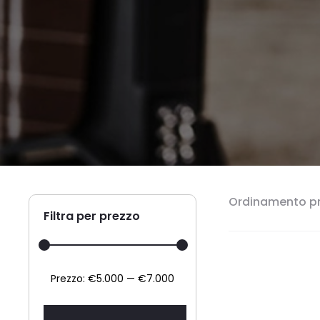
Ordinamento pr
Filtra per prezzo
Prezzo
Prezzo
Prezzo:
€5.000
—
€7.000
Min
Max