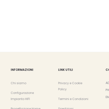
opzioni
opzioni
possono
possono
essere
essere
scelte
scelte
nella
nella
pagina
pagina
del
del
prodotto
prodotto
INFORMAZIONI
LINK UTILI
C
A
Chi siamo
Privacy e Cookie
Policy
P
Configurazione
EM
Impianto HIFI
Termini e Condizioni
Progettazione Home
Spedizioni