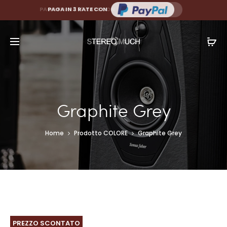
PAGA FINO A 10 RATE CON
PAGA IN 3 RATE CON
Graphite Grey
Home
Prodotto COLORE
Graphite Grey
PREZZO SCONTATO