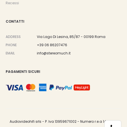
Recessi
CONTATTI
ADDRESS
Via Lago Di Lesina, 85/87 - 00199 Roma
PHONE
+39 06 86207476
EMAIL
info@stereomuch.it
PAGAMENTI SICURI
Audiovideohifi srls - P. Iva 13959671002 - Numero r.e.a 1487033.