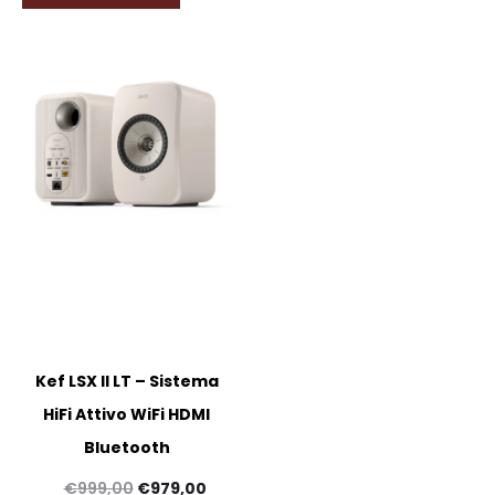
Kef LSX II LT – Sistema
HiFi Attivo WiFi HDMI
Bluetooth
Il
Il
€
999,00
€
979,00