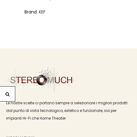
prezzo
prezzo
Brand:
KEF
originale
attuale
era:
è:
€999,00.
€979,00.
Le nostre scelte ci portano sempre a selezionare i migliori prodotti
dal punto di vista tecnologico, estetico e funzionale, sia per
impianti Hi-Fi che Home Theater.