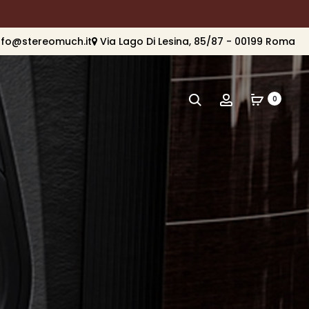
nfo@stereomuch.it
Via Lago Di Lesina, 85/87 - 00199 Roma
Cerca
Account
0