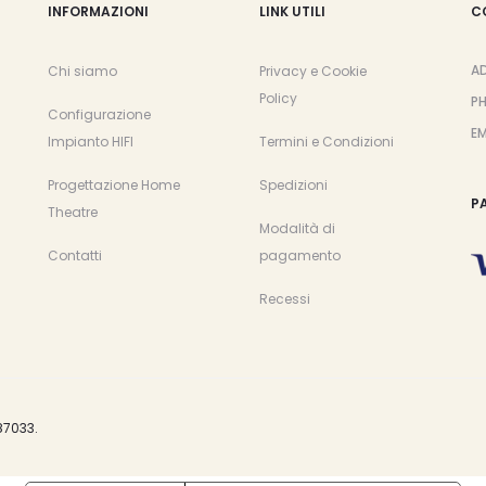
INFORMAZIONI
LINK UTILI
C
A
Chi siamo
Privacy e Cookie
Policy
P
Configurazione
EM
Impianto HIFI
Termini e Condizioni
Progettazione Home
Spedizioni
P
Theatre
Modalità di
Contatti
pagamento
Recessi
87033.