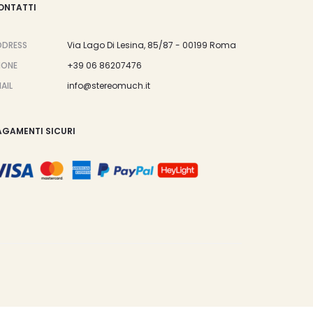
ONTATTI
DDRESS
Via Lago Di Lesina, 85/87 - 00199 Roma
HONE
+39 06 86207476
AIL
info@stereomuch.it
AGAMENTI SICURI