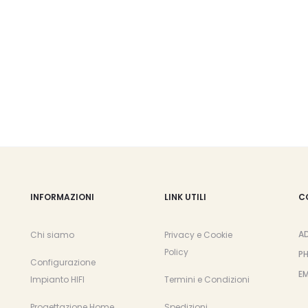
opzioni
possono
essere
scelte
nella
pagina
del
prodotto
INFORMAZIONI
LINK UTILI
C
A
Chi siamo
Privacy e Cookie
Policy
P
Configurazione
EM
Impianto HIFI
Termini e Condizioni
Progettazione Home
Spedizioni