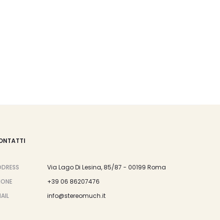
ONTATTI
DDRESS
Via Lago Di Lesina, 85/87 - 00199 Roma
HONE
+39 06 86207476
AIL
info@stereomuch.it