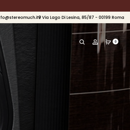
nfo@stereomuch.it
Via Lago Di Lesina, 85/87 - 00199 Roma
Cerca
Account
0