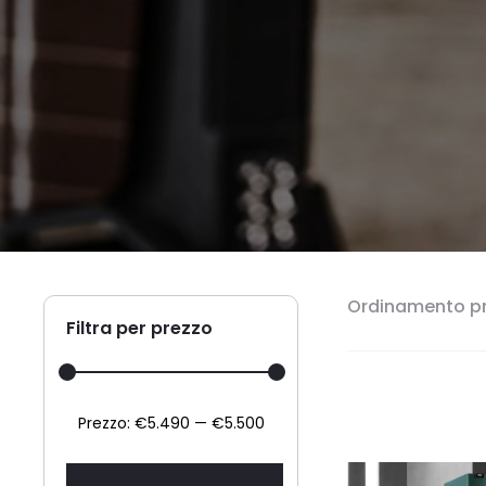
Ordinamento pr
Filtra per prezzo
Prezzo
Prezzo
Prezzo:
€5.490
—
€5.500
Min
Max