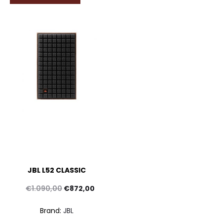
JBL L52 CLASSIC
Il
Il
€
1.090,00
€
872,00
prezzo
prezzo
Brand:
JBL
originale
attuale