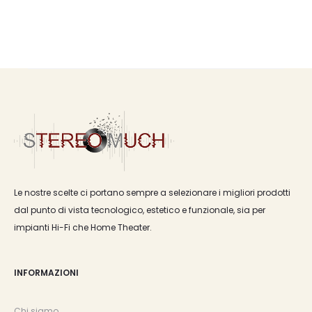
era:
è:
€1.090,00.
€872,00.
Le nostre scelte ci portano sempre a selezionare i migliori prodotti
dal punto di vista tecnologico, estetico e funzionale, sia per
impianti Hi-Fi che Home Theater.
INFORMAZIONI
Chi siamo