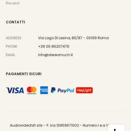
Recessi
CONTATTI
ADDRESS
Via Lago Di Lesina, 85/87 - 00199 Roma
PHONE
+39 06 86207476
EMAIL
info@stereomuch.it
PAGAMENTI SICURI
Audiovideohifi srls - P. Iva 13959671002 - Numero r.e.a 1487033.