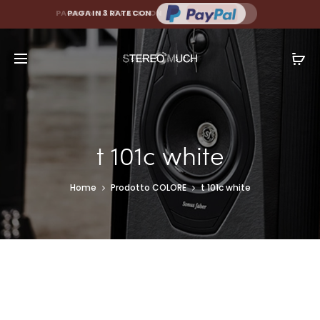
PAGA FINO A 10 RATE CON
PAGA IN 3 RATE CON
t 101c white
Home
Prodotto COLORE
t 101c white