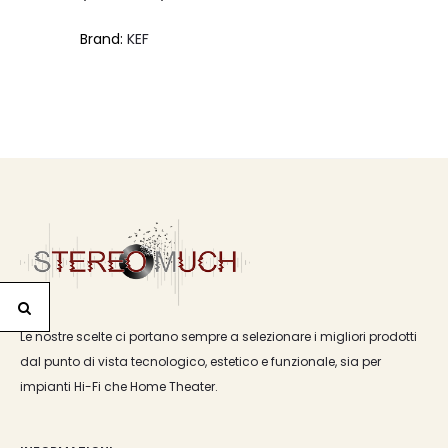
di
Brand:
KEF
prezzo:
da
€239,50
a
€249,00
Le nostre scelte ci portano sempre a selezionare i migliori prodotti
dal punto di vista tecnologico, estetico e funzionale, sia per
impianti Hi-Fi che Home Theater.