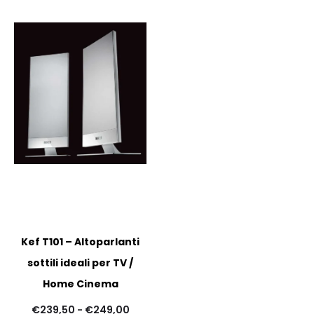
Kef T101 – Altoparlanti
sottili ideali per TV /
Home Cinema
Fascia
€
239,50
-
€
249,00