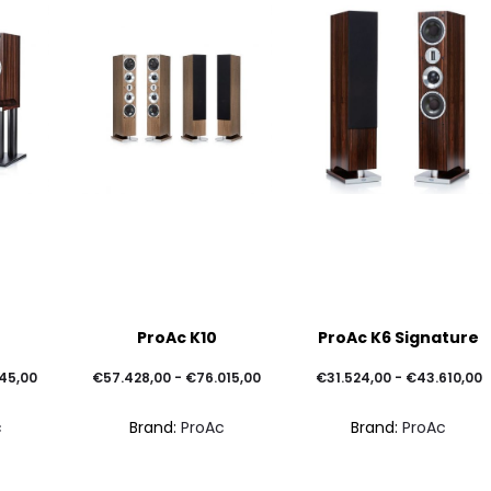
Questo
Questo
ProAc K10
ProAc K6 Signature
prodotto
prodotto
ha
ha
Fascia
Fascia
F
845,00
€
57.428,00
-
€
76.015,00
€
31.524,00
-
€
43.610,00
più
più
di
di
d
c
Brand:
ProAc
Brand:
ProAc
varianti.
varianti.
prezzo:
prezzo:
p
Le
Le
da
da
d