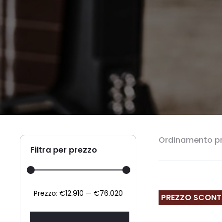
Ordinamento pr
Filtra per prezzo
Prezzo
Prezzo
Prezzo:
€12.910
—
€76.020
PREZZO SCON
Min
Max