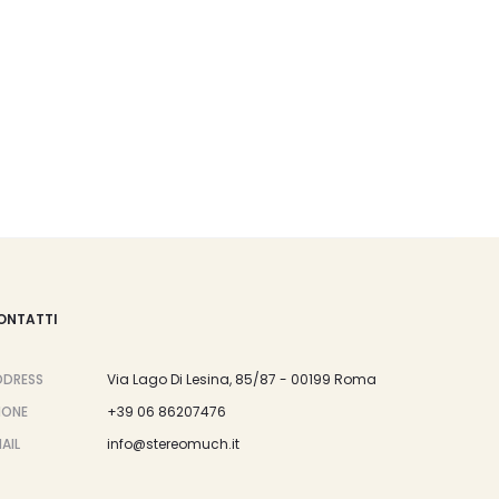
opzioni
31.524,00
possono
essere
43.610,00
scelte
nella
pagina
del
prodotto
ONTATTI
DDRESS
Via Lago Di Lesina, 85/87 - 00199 Roma
HONE
+39 06 86207476
AIL
info@stereomuch.it