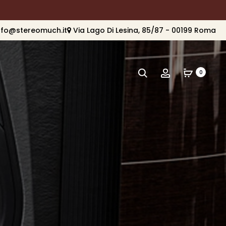
nfo@stereomuch.it
Via Lago Di Lesina, 85/87 - 00199 Roma
Cerca
Account
0