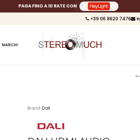
PAGA FINO A 10 RATE CON
+39 06 8620 7476
i
MARCHI
P
n
Brand:
Dali