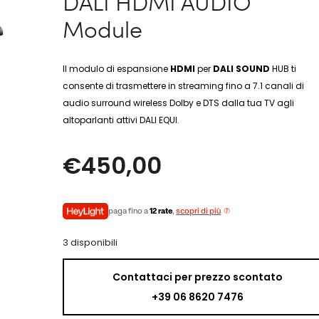
DALI HDMI AUDIO
Module
Il modulo di espansione
HDMI
per
DALI SOUND
HUB ti
consente di trasmettere in streaming fino a 7.1 canali di
audio surround wireless Dolby e DTS dalla tua TV agli
altoparlanti attivi DALI EQUI.
€
450,00
paga fino a
12 rate
,
scopri di più
3 disponibili
Contattaci per prezzo scontato
+39 06 8620 7476