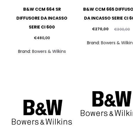
B&W CCM 664 SR
B&W CCM 665 DIFFUS
DIFFUSORE DA INCASSO
DA INCASSO SERIE CI 
SERIE CI 600
Il
Il
€
270,00
€
300,00
prezzo
prezzo
€
480,00
Brand:
Bowers & Wilkin
attuale
originale
Brand:
Bowers & Wilkins
è:
era:
€270,00.
€300,00.