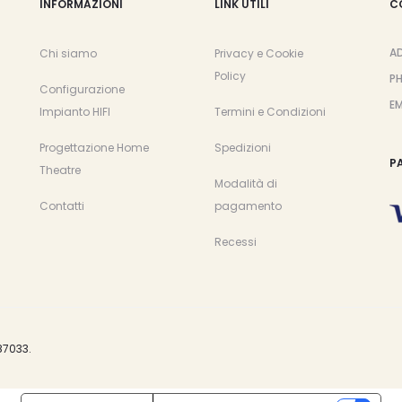
INFORMAZIONI
LINK UTILI
C
A
Chi siamo
Privacy e Cookie
Policy
P
Configurazione
EM
Impianto HIFI
Termini e Condizioni
Progettazione Home
Spedizioni
P
Theatre
Modalità di
Contatti
pagamento
Recessi
87033.