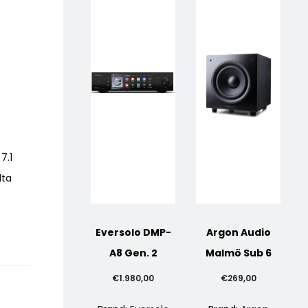
7.1
lta
Eversolo DMP-
Argon Audio
A8 Gen. 2
Malmö Sub 6
€
1.980,00
€
269,00