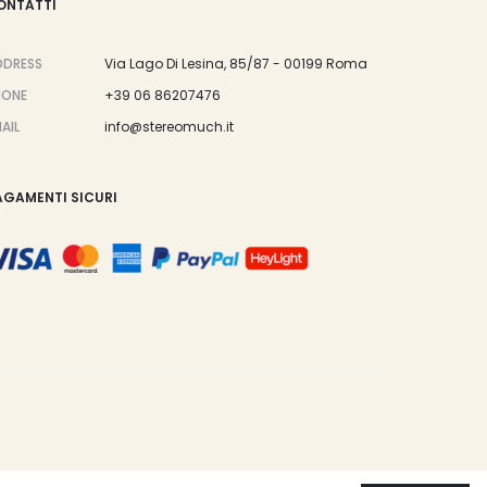
ONTATTI
DDRESS
Via Lago Di Lesina, 85/87 - 00199 Roma
HONE
+39 06 86207476
AIL
info@stereomuch.it
AGAMENTI SICURI