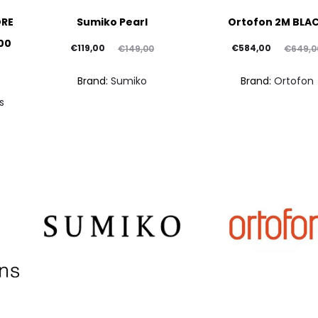
ORE
Sumiko Pearl
Ortofon 2M BLA
600
Il
Il
Il
Il
€
119,00
€
584,00
€
149,00
€
649,0
prezzo
prezzo
prezzo
prezzo
Brand:
Sumiko
Brand:
Ortofon
attuale
originale
attuale
originale
s
è:
era:
è:
era:
€119,00.
€149,00.
€584,00.
€649,00.