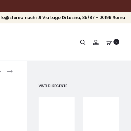
nfo@stereomuch.it
Via Lago Di Lesina, 85/87 - 00199 Roma
Cerca
Account
0
roduct
DALI
DALI
WRS
OW
avigation
FRAME
VISTI DI RECENTE
S-
280