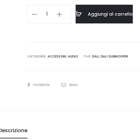
DALI
Aggiungi al carrello
HDMI
AUDIO
Module
quantità
CATEGORIE:
ACCESSORI
,
AUDIO
TAG:
DALI
,
DALI SUBWOOFER
SHARE
FACEBOOK
EMAIL
Descrizione