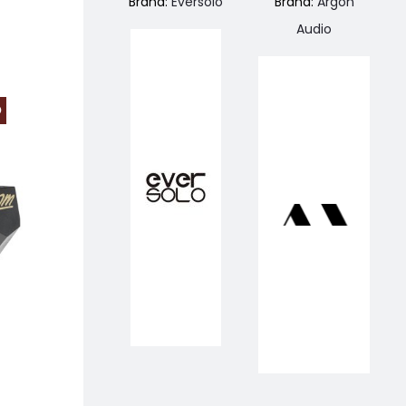
Brand:
Eversolo
Brand:
Argon
Audio
O
PREZZO SCONTATO