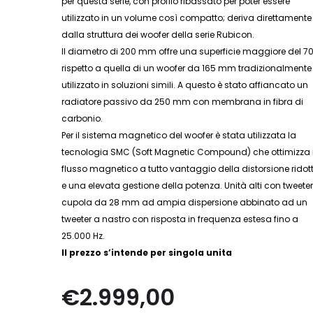
per questa serie, con profilo ribassato per poter essere
utilizzato in un volume così compatto; deriva direttamente
dalla struttura dei woofer della serie Rubicon.
Il diametro di 200 mm offre una superficie maggiore del 7
rispetto a quella di un woofer da 165 mm tradizionalmente
utilizzato in soluzioni simili. A questo è stato affiancato un
radiatore passivo da 250 mm con membrana in fibra di
carbonio.
Per il sistema magnetico del woofer è stata utilizzata la
tecnologia SMC (Soft Magnetic Compound) che ottimizza i
flusso magnetico a tutto vantaggio della distorsione ridot
e una elevata gestione della potenza. Unità alti con tweete
cupola da 28 mm ad ampia dispersione abbinato ad un
tweeter a nastro con risposta in frequenza estesa fino a
25.000 Hz.
Il prezzo s’intende per singola unita
€
2.999,00