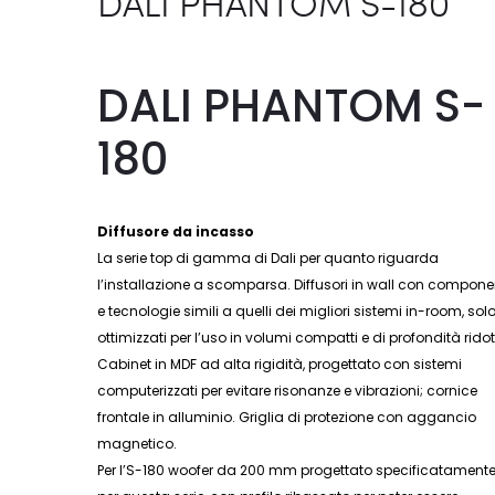
DALI PHANTOM S-180
DALI PHANTOM S-
180
Diffusore da incasso
La serie top di gamma di Dali per quanto riguarda
l’installazione a scomparsa. Diffusori in wall con compone
e tecnologie simili a quelli dei migliori sistemi in-room, sol
ottimizzati per l’uso in volumi compatti e di profondità ridot
Cabinet in MDF ad alta rigidità, progettato con sistemi
computerizzati per evitare risonanze e vibrazioni; cornice
frontale in alluminio. Griglia di protezione con aggancio
magnetico.
Per l’S-180 woofer da 200 mm progettato specificatament