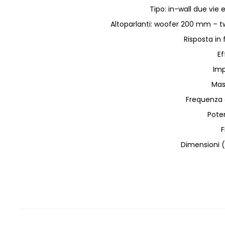
Tipo: in-wall due vi
Altoparlanti: woofer 200 mm –
Risposta in
Ef
Im
Mas
Frequenza d
Pote
F
Dimensioni 