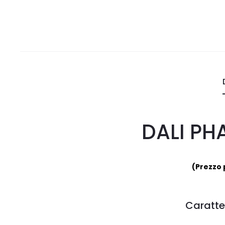
DALI PH
(Prezzo 
Caratte