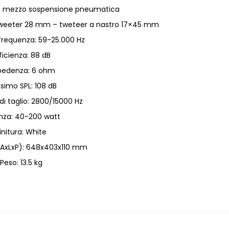
e e mezzo sospensione pneumatica
 tweeter 28 mm – tweteer a nastro 17×45 mm
 frequenza: 59-25.000 Hz
ficienza: 88 dB
pedenza: 6 ohm
simo SPL: 108 dB
i taglio: 2800/15000 Hz
nza: 40-200 watt
initura: White
(AxLxP): 648x403x110 mm
Peso: 13.5 kg