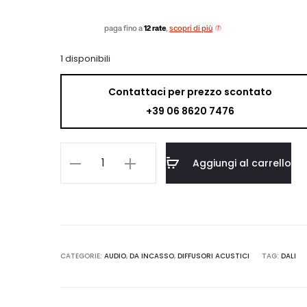
paga fino a
12 rate
,
scopri di più
1 disponibili
Contattaci per prezzo scontato
+39 06 8620 7476
DALI
Aggiungi al carrello
PHANTOM
S-
180
quantità
CATEGORIE:
AUDIO
,
DA INCASSO
,
DIFFUSORI ACUSTICI
TAG:
DALI