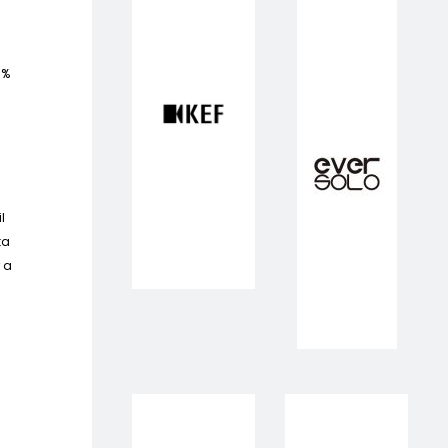
0%
l
ta
r a