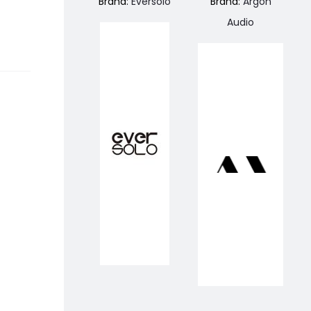
Brand:
Eversolo
Brand:
Argon
Audio