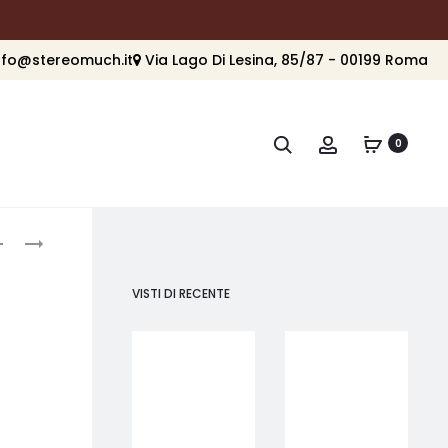
nfo@stereomuch.it
Via Lago Di Lesina, 85/87 - 00199 Roma
Cerca
Account
0
roduct
DALI
DALI
PHANTOM
PHANTOM
avigation
S-
S-
VISTI DI RECENTE
80
280