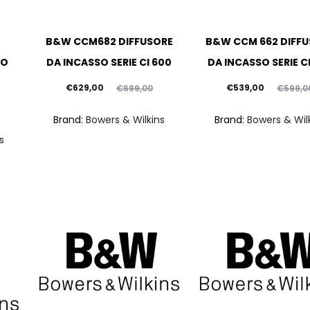
B&W CCM682 DIFFUSORE
B&W CCM 662 DIFF
SO
DA INCASSO SERIE CI 600
DA INCASSO SERIE C
Il
Il
Il
Il
€
629,00
€
539,00
€
699,00
€
599,0
prezzo
prezzo
prezzo
prezzo
Brand:
Bowers & Wilkins
Brand:
Bowers & Wil
attuale
originale
attuale
originale
s
è:
era:
è:
era:
€629,00.
€699,00.
€539,00.
€599,00.