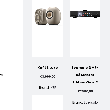
nti
Kef LS Luxe
Eversolo DMP-
o
A8 Master
ta.
€
3.999,00
Edition Gen. 2
Brand:
KEF
€
2.580,00
Brand:
Eversolo
e