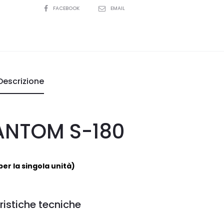
SHARE
FACEBOOK
EMAIL
Descrizione
ANTOM S-180
per la singola unità)
ristiche tecniche