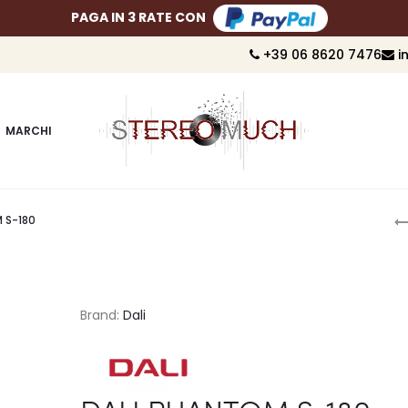
PAGA FINO A 10 RATE CON
+39 06 8620 7476
i
MARCHI
P
 S-180
n
Brand:
Dali