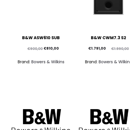
Questo
B&W ASW610 SUB
B&W CWM7.3 S2
prodotto
ha
Il
Il
Il
Il
€
810,00
€
1.791,00
€
900,00
€
1.990,00
più
prezzo
prezzo
prezzo
prezzo
Brand:
Bowers & Wilkins
Brand:
Bowers & Wilkin
varianti.
originale
attuale
attuale
originale
Le
era:
è:
è:
era:
opzioni
€900,00.
€810,00.
€1.791,00.
€1.990,00.
possono
essere
scelte
nella
pagina