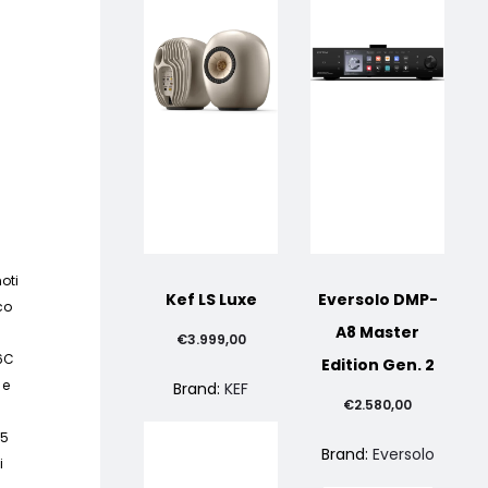
moti
Kef LS Luxe
Eversolo DMP-
co
A8 Master
€
3.999,00
 6C
Edition Gen. 2
 e
Brand:
KEF
€
2.580,00
25
Brand:
Eversolo
i