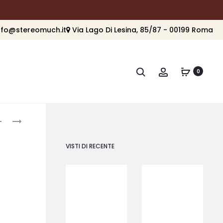
nfo@stereomuch.it
Via Lago Di Lesina, 85/87 - 00199 Roma
Cerca
Account
0
roduct
DALI
DALI
SOUND
PHANTOM
avigation
HUB
S-
VISTI DI RECENTE
COMPACT
80