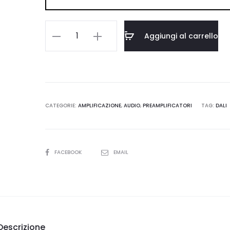
DALI
Aggiungi al carrello
SOUND
HUB
quantità
CATEGORIE:
AMPLIFICAZIONE
,
AUDIO
,
PREAMPLIFICATORI
TAG:
DALI
SHARE
FACEBOOK
EMAIL
Descrizione