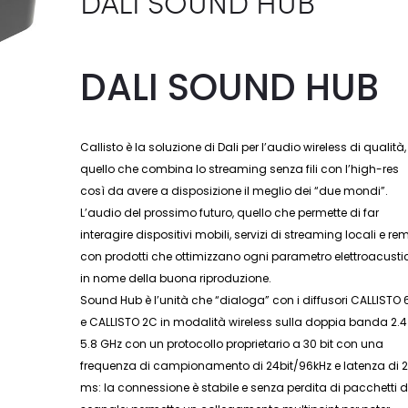
DALI SOUND HUB
DALI SOUND HUB
Callisto è la soluzione di Dali per l’audio wireless di qualità,
quello che combina lo streaming senza fili con l’high-res
così da avere a disposizione il meglio dei “due mondi”.
L’audio del prossimo futuro, quello che permette di far
interagire dispositivi mobili, servizi di streaming locali e re
con prodotti che ottimizzano ogni parametro elettroacusti
in nome della buona riproduzione.
Sound Hub è l’unità che “dialoga” con i diffusori CALLISTO
e CALLISTO 2C in modalità wireless sulla doppia banda 2.4
5.8 GHz con un protocollo proprietario a 30 bit con una
frequenza di campionamento di 24bit/96kHz e latenza di 
ms: la connessione è stabile e senza perdita di pacchetti d