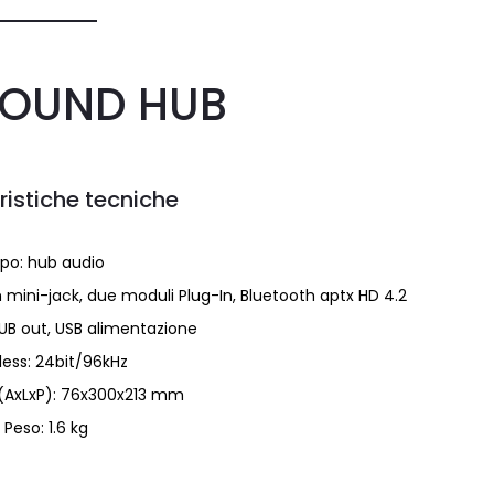
SOUND HUB
ristiche tecniche
ipo: hub audio
mm mini-jack, due moduli Plug-In, Bluetooth aptx HD 4.2
SUB out, USB alimentazione
less: 24bit/96kHz
(AxLxP): 76x300x213 mm
Peso: 1.6 kg