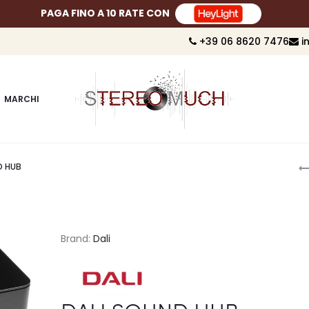
PAGA FINO A 10 RATE CON
+39 06 8620 7476
i
MARCHI
P
D HUB
n
Brand:
Dali