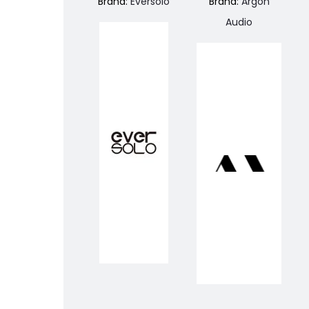
Brand:
Eversolo
Brand:
Argon
Audio