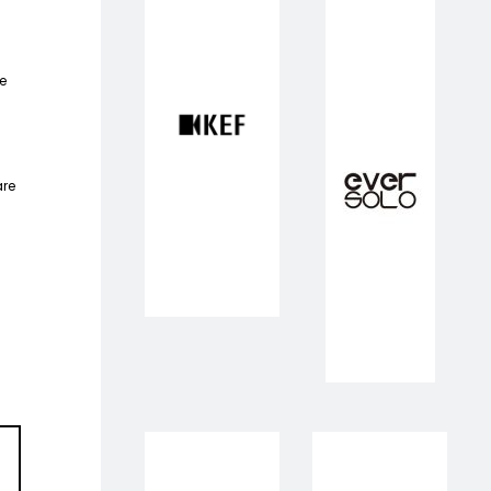
e
are