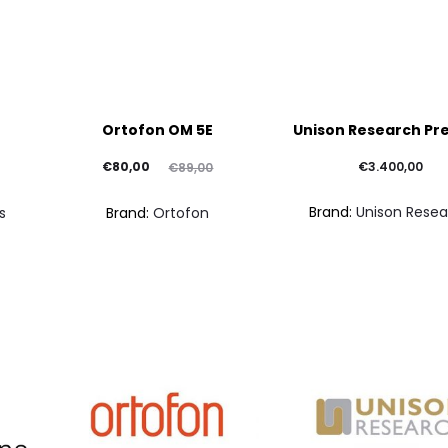
Ortofon OM 5E
Unison Research Pre
Il
Il
€
80,00
€
3.400,00
€
89,00
prezzo
prezzo
Brand:
Unison Rese
s
Brand:
Ortofon
attuale
originale
è:
era:
€80,00.
€89,00.