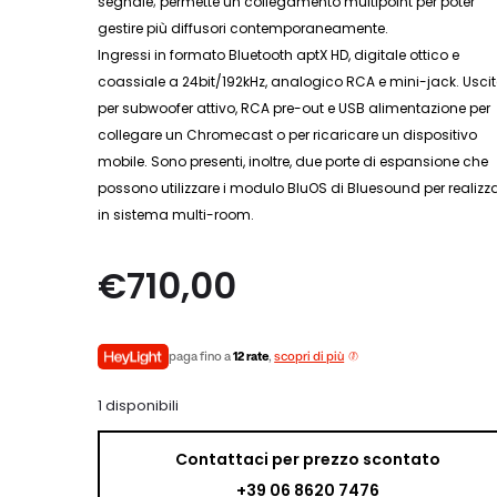
segnale; permette un collegamento multipoint per poter
gestire più diffusori contemporaneamente.
Ingressi in formato Bluetooth aptX HD, digitale ottico e
coassiale a 24bit/192kHz, analogico RCA e mini-jack. Uscit
per subwoofer attivo, RCA pre-out e USB alimentazione per
collegare un Chromecast o per ricaricare un dispositivo
mobile. Sono presenti, inoltre, due porte di espansione che
possono utilizzare i modulo BluOS di Bluesound per realizz
in sistema multi-room.
€
710,00
paga fino a
12 rate
,
scopri di più
1 disponibili
Contattaci per prezzo scontato
+39 06 8620 7476