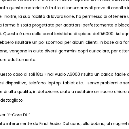
uanto questo materiale è frutto di innumerevoli prove di ascolto i
. Inoltre, la sua facilità di lavorazione, ha permesso di ottenere
a forma è stata progettata per adattarsi perfettamente e bloc
. Questa è una delle caratteristiche di spicco dell’A6000. Ad ogn
rebbero risultare un po’ scomodi per alcuni clienti, in base alla f
essione, vengono in aiuto diversi gommini copri auricolare, per ott
liore adattamento.
sto caso di soli 18Ω. Final Audio A6000 risulta un carico facile 
iasi dispositivo, telefono, laptop, tablet etc…. senza problemi e s
 di alta qualità, in dotazione, aiuta a restituire un suono chiaro 
dettagliato.
iver “f-Core DU”
ttato interamente da Final Audio. Dal cono, alla bobina, al magnet