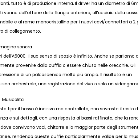
lanti, tutto è di produzione interna. Il driver ha un diametro di 
 vanno dall’ottone della flangia anteriore, all’acciaio della cass
mobile e al rame monocristallino per i nuovi cavi/connettori a 2 
vo di collegamento.
magine sonora
 dell’A6000. Il suo senso di spazio è infinito. Anche se parliamo d
ente provenire dalla cuffia o essere chiuso nelle orecchie. Gli
pressione di un palcoscenico molto più ampio. Il risultato è un
sica orchestrale, una registrazione dal vivo o solo un videogam
Musicalità
o tipo: il basso è incisivo ma controllato, non sovrasta il resto d
a e sui dettagli, con una risposta ai bassi raffinata, che la ren
ove convivono voci, chitarre e la maggior parte degli strumenti
ntanee, rendendo queste cuffie particolarmente valide per la mu