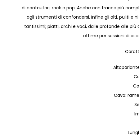
di cantautori, rock e pop. Anche con tracce più com
agli strumenti di confondersi. Infine gli alti, puliti e 
tantissimi; piatti, archi e voci, dalle profonde alle
ottime per sessioni di as
Caratt
Altoparlant
Ca
Co
Cavo: rame 
Se
I
Lung