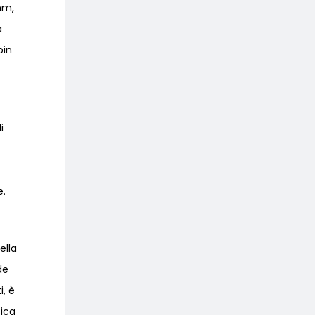
6mm,
a
pin
i
e.
ella
de
, è
sica