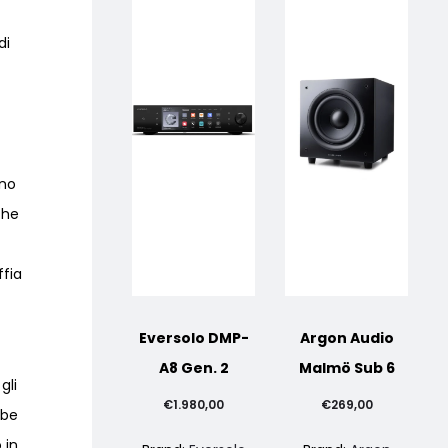
di
ono
che
ffia
Eversolo DMP-
Argon Audio
A8 Gen. 2
Malmö Sub 6
gli
€
1.980,00
€
269,00
bbe
 in