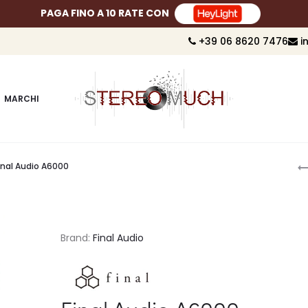
PAGA FINO A 10 RATE CON
+39 06 8620 7476
i
MARCHI
P
inal Audio A6000
n
Brand:
Final Audio