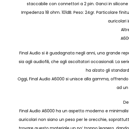
staccabile con connettori a 2 pin. Ganci in silicone 
Impedenza 18 ohm. 101dB. Peso: 24gr. Particolare finitu
auricolari 
Altr
A60
Final Audio si è guadagnata negli anni, una grande repu
sia agli audiofili, che agli ascoltatori occasionali. La 
ha alzato gli standar
Oggi, Final Audio A6000 si unisce alla gamma, offrendo 
ad un 
De
Final Audio A6000 ha un aspetto moderno e minimalista 
auricolari non siano un peso per le orecchie, soprattut
trovare questo materiale un po’ troppo leggero, dando q