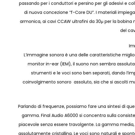
passando per i conduttori e persino per gli adesivi e col
di nuova concezione “f-Core DU”. I materiali impiegati
armonica, ai cavi CCAW ultrafini da 30μ per la bobina 
del ca
Im
L’immagine sonora è una delle caratteristiche migliori
monitor in-ear (IEM), il suono non sembra assolutam
strumenti e le voci sono ben separati, dando l’im
coinvolgimento sonoro assoluto, sia che si ascolti mu
Parlando di frequenze, possiamo fare una sintesi di quest
gamma. Final Audio A6000 si concentra sulla consistenz
piacevole senza essere travolgente. La gamma media, d
assolutamente cristallina. Le voci sono naturali e spo