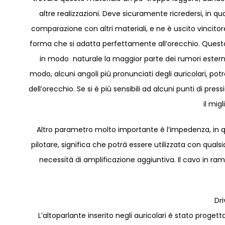
altre realizzazioni. Deve sicuramente ricredersi, in q
comparazione con altri materiali, e ne è uscito vincitore
forma che si adatta perfettamente all’orecchio. Quest
in modo naturale la maggior parte dei rumori esterni
modo, alcuni angoli più pronunciati degli auricolari, pot
dell’orecchio. Se si è più sensibili ad alcuni punti di pr
il mig
Altro parametro molto importante è l’impedenza, in que
pilotare, significa che potrà essere utilizzata con quals
necessità di amplificazione aggiuntiva. Il cavo in rame
Dr
L’altoparlante inserito negli auricolari è stato proge