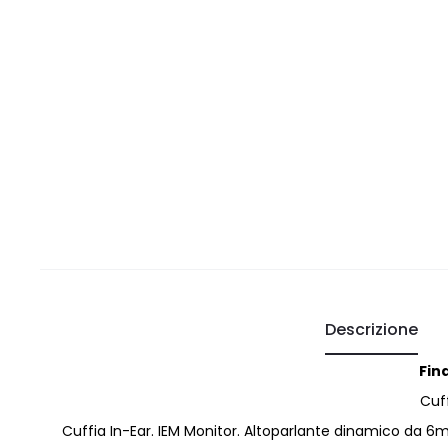
Descrizione
Fin
Cuff
Cuffia In-Ear. IEM Monitor. Altoparlante dinamico da 6