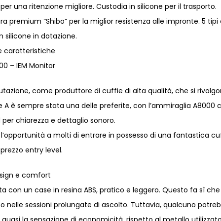
per una ritenzione migliore. Custodia in silicone per il trasporto.
ra premium “Shibo” per la miglior resistenza alle impronte. 5 tipi 
in silicone in dotazione.
e caratteristiche
00 – IEM Monitor
tazione, come produttore di cuffie di alta qualità, che si rivolg
serie A è sempre stata una delle preferite, con l’ammiraglia A8000 
d per chiarezza e dettaglio sonoro.
l’opportunità a molti di entrare in possesso di una fantastica cu
prezzo entry level.
sign e comfort
con un case in resina ABS, pratico e leggero. Questo fa sì che 
to nelle sessioni prolungate di ascolto. Tuttavia, qualcuno potre
uasi la sensazione di economicità, rispetto al metallo utilizzato