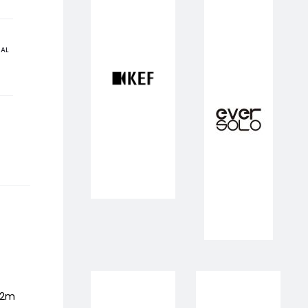
NAL
1,2m