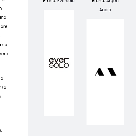
Brand:
Eversolo
Brand:
Argon
n
Audio
 una
care
i
orma
enere
da
enza
e
e,