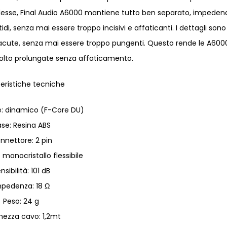
plesse, Final Audio A6000 mantiene tutto ben separato, impeden
nitidi, senza mai essere troppo incisivi e affaticanti. I dettagli sono
 più acute, senza mai essere troppo pungenti. Questo rende le A600
colto prolungate senza affaticamento.
eristiche tecniche
e: dinamico (F-Core DU)
se: Resina ABS
nnettore: 2 pin
monocristallo flessibile
nsibilità: 101 dB
mpedenza: 18 Ω
Peso: 24 g
hezza cavo: 1,2mt