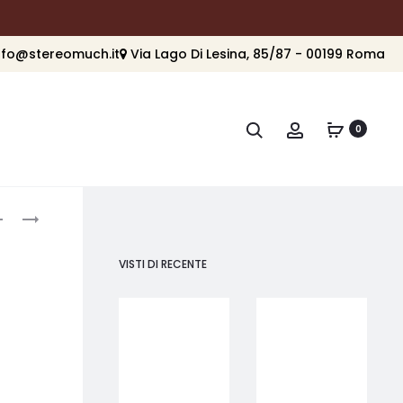
nfo@stereomuch.it
Via Lago Di Lesina, 85/87 - 00199 Roma
Cerca
Account
0
roduct
FINAL
FINAL
AUDIO DX6000
AUDIO
avigation
A10000
VISTI DI RECENTE