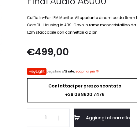
Final Audio A6000
Cuffia In-Ear. IEM Monitor. Altoparlante dinamico da 6mm 
Core DU. Housing in ABS. Cavo in rame monocristallino da
1,2m staccabile con connettori a 2 pin.
€
499,00
paga fino a
12 rate
,
scopri di più
Contattaci per prezzo scontato
+39 06 8620 7476
Final
Aggiungi al carrello
Audio
A6000