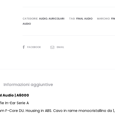
quantità
CATEGORIE:
AUDIO
,
AURICOLARI
TAG:
FINAL AUDIO
MARCHIO:
FI
AUDIO
SHARE
FACEBOOK
EMAIL
Informazioni aggiuntive
al Audio
|
A6000
ie In-Ear Serie A
mm F-Core DU. Housing in ABS. Cavo in rame monocristallino da 