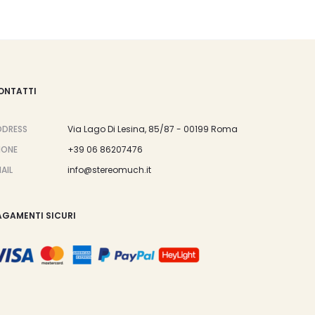
ONTATTI
DDRESS
Via Lago Di Lesina, 85/87 - 00199 Roma
HONE
+39 06 86207476
AIL
info@stereomuch.it
AGAMENTI SICURI