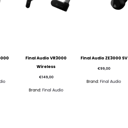
Questo
5000
Final Audio VR3000
Final Audio ZE3000 SV
prodotto
Wireless
ha
€
99,00
più
€
149,00
dio
Brand:
Final Audio
varianti.
Brand:
Final Audio
Le
opzioni
possono
essere
scelte