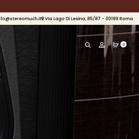
nfo@stereomuch.it
Via Lago Di Lesina, 85/87 - 00199 Roma
Cerca
Account
0
o