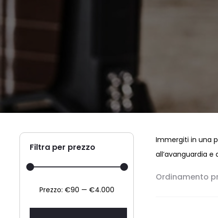
Immergiti in una pr
Filtra per prezzo
all’avanguardia e 
Ordinamento pr
Prezzo
Prezzo
Prezzo:
€90
—
€4.000
Min
Max