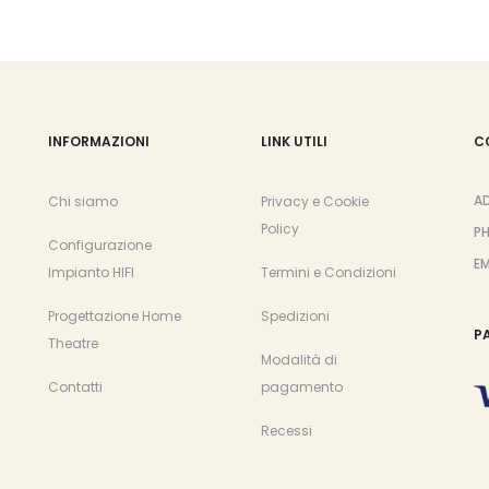
nella
pagina
del
prodotto
INFORMAZIONI
LINK UTILI
C
A
Chi siamo
Privacy e Cookie
Policy
P
Configurazione
EM
Impianto HIFI
Termini e Condizioni
Progettazione Home
Spedizioni
P
Theatre
Modalità di
Contatti
pagamento
Recessi