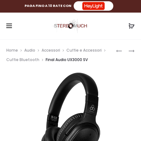
PAGA FINO A 10 RATE CON
Prod
FINAL
FINAL
Home
Audio
Accessori
Cuffie e Accessori
AUDIO
AUDIO
navig
Cuffie Bluetooth
Final Audio UX3000 SV
VR3000
ZE3000
WIRELESS
SV