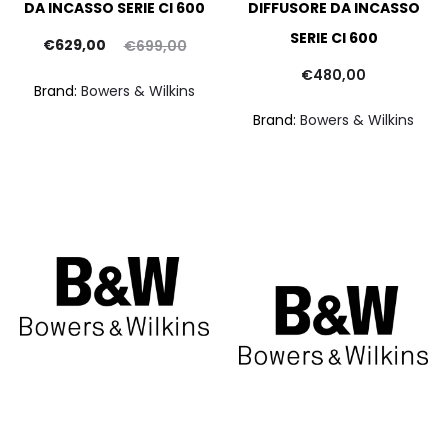
DA INCASSO SERIE CI 600
DIFFUSORE DA INCASSO
SERIE CI 600
Il
Il
pr
€
629,00
€
699,00
prezzo
prezzo
at
€
480,00
Brand:
Bowers & Wilkins
ttuale
originale
Brand:
Bowers & Wilkins
è:
era:
€47
29,00.
€699,00.