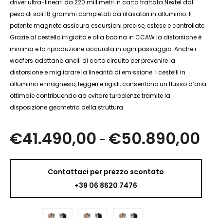
driver ultra-lineari da 220 millimetri in carta trattata Nextel dal
peso di soli 18 grammi completati da rifasatori in alluminio. Il
potente magnete assicura escursioni precise, estese e controllate.
Grazie al cestello irrigidito e alla bobina in CCAW la distorsione è
minima e la riproduzione accurata in ogni passaggio. Anche i
woofers adottano anelli di corto circuito per prevenire la
distorsione e migliorare la linearità di emissione. I cestelli in
alluminio e magnesio, leggeri e rigidi, consentono un flusso d’aria
ottimale contribuendo ad evitare turbolenze tramite la
disposizione geometria della struttura.
Fas
€
41.490,00
€
50.890,00
-
di
Contattaci per prezzo scontato
pre
+39 06 8620 7476
da