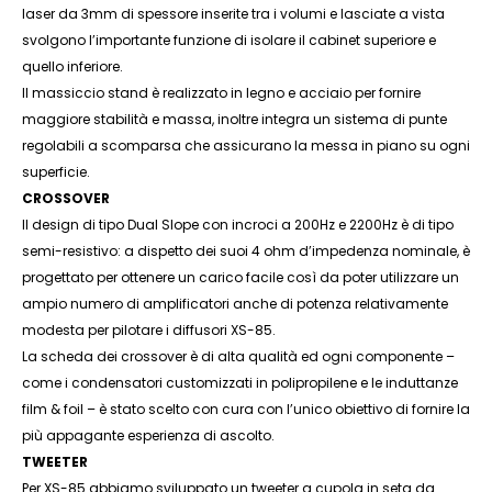
laser da 3mm di spessore inserite tra i volumi e lasciate a vista
svolgono l’importante funzione di isolare il cabinet superiore e
quello inferiore.
Il massiccio stand è realizzato in legno e acciaio per fornire
maggiore stabilità e massa, inoltre integra un sistema di punte
regolabili a scomparsa che assicurano la messa in piano su ogni
superficie.
CROSSOVER
Il design di tipo Dual Slope con incroci a 200Hz e 2200Hz è di tipo
semi-resistivo: a dispetto dei suoi 4 ohm d’impedenza nominale, è
progettato per ottenere un carico facile così da poter utilizzare un
ampio numero di amplificatori anche di potenza relativamente
modesta per pilotare i diffusori XS-85.
La scheda dei crossover è di alta qualità ed ogni componente –
come i condensatori customizzati in polipropilene e le induttanze
film & foil – è stato scelto con cura con l’unico obiettivo di fornire la
più appagante esperienza di ascolto.
TWEETER
Per XS-85 abbiamo sviluppato un tweeter a cupola in seta da