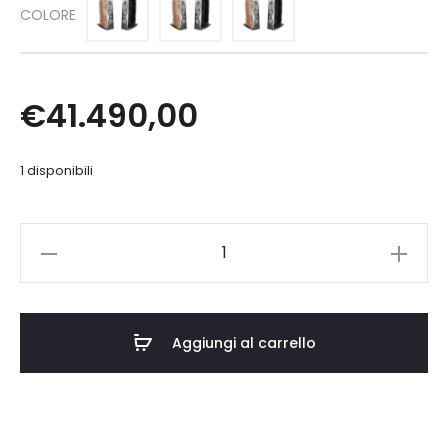
€4
COLORE
a
€
41.490,00
€5
1 disponibili
Gold
Note
XS-
85
Aggiungi al carrello
quantità