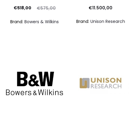
Il
Il
pr
€
518,00
€
11.500,00
€
575,00
prezzo
prezzo
at
Brand:
Unison Research
Brand:
Bowers & Wilkins
ttuale
originale
è:
era:
€18
518,00.
€575,00.