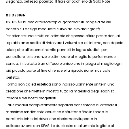
Eleganza, bellezza, potenza. Il fiore all’occhiello di Gold Note
XS DESIGN
XS-85 è il nuovo diffusore top di gamma full-range a tre vie
basato su design modulare curvo ad elevata rigidità.
Per ottenere una struttura ottimale che possa offrire prestazioni al
top abbiamo scelto di rinforzare i volumi sia all’interno, con doppio
telaio, che all’esterno tramite pannelli in legno studiati per
controllare le risonanze e ottimizzare al meglio la performance
sonica: il risultato è un diffusore unico che impiega al meglio ogni
più piccola parte al fine di rendere la riproduzione musicale
perfetta.
Forma sonica ed estetica sono indissolubilmente unite in una
creazione che mette in mostra tutta la maestria degli ebanisti
italiani e dei nostri progettisti.
I due moduli completamente separati consentono di ottenere il
massimo rendimento acustico e sfruttano fino in fondo le
caratteristiche dei driver che abbiamo sviluppato in
collaborazione con SEAS. Le due lastre di alluminio tagliate al