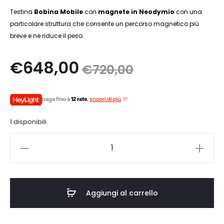
Testina
Bobina Mobile
con
magnete in Neodymio
con una
particolare struttura che consente un percorso magnetico più
breve e ne riduce il peso.
Il
Il
€
648,00
€
720,00
zo
prezzo
paga fino a
12 rate
,
scopri di più
le
originale
1 disponibili
è:
era:
Goldring
0.
€720,00.
EROICA
HX
quantità
Aggiungi al carrello