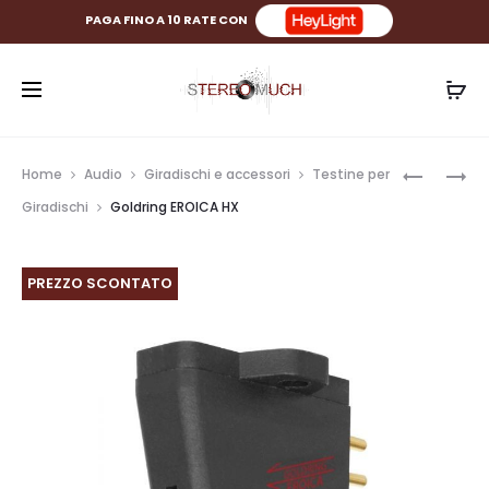
PAGA FINO A 10 RATE CON
Prod
GOLDRIN
GOLDRIN
Home
Audio
Giradischi e accessori
Testine per
EROICA
ELITE
navig
Giradischi
Goldring EROICA HX
LX
PREZZO SCONTATO