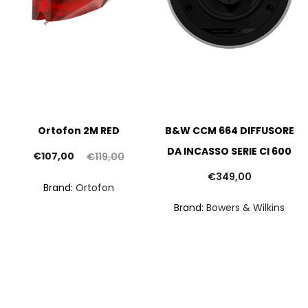
Ortofon 2M RED
B&W CCM 664 DIFFUSORE
DA INCASSO SERIE CI 600
Il
Il
€
107,00
€
119,00
prezzo
prezzo
€
349,00
Brand:
Ortofon
attuale
originale
Brand:
Bowers & Wilkins
è:
era:
107,00.
€119,00.