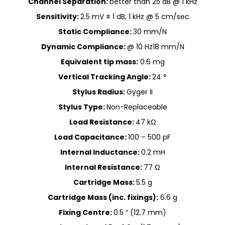
Channel Separation:
better than 25 dB @ 1 kHz
Sensitivity:
2.5 mV ± 1 dB, 1 kHz @ 5 cm/sec
Static Compliance:
30 mm/N
Dynamic Compliance:
@ 10 Hz18 mm/N
Equivalent tip mass:
0.6 mg
Vertical Tracking Angle:
24 °
Stylus Radius:
Gyger II
Stylus Type:
Non-Replaceable
Load Resistance:
47 kΩ
Load Capacitance:
100 – 500 pF
Internal Inductance:
0.2 mH
Internal Resistance:
77 Ω
Cartridge Mass:
5.5 g
Cartridge Mass (inc. fixings):
6.6 g
Fixing Centre:
0.5 ” (12.7 mm)