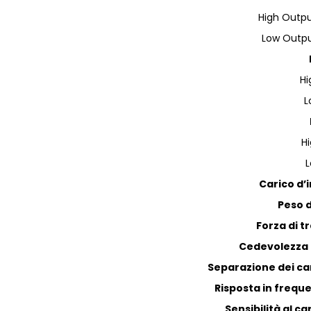
High Outpu
Low Outpu
Hi
L
H
L
Carico d’
Peso d
Forza di 
Cedevolezza 
Separazione dei can
Risposta in frequ
Sensibilità al ca