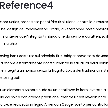
Reference4
re Series, progettata per offrire risoluzione, controllo e musica
a nel design dei fonorivelatori Grado, la Reference4 porta prestaz
e, mantiene quell’integrità timbrica che da sempre caratterizza il
marchio.
oving iron) costruito sul principio flux-bridger brevettato da Jo
a mobile estremamente ridotta, mentre la struttura della bobi
e integrità armonica senza la fragilità tipica dei tradizionali sis
moving coil.
a un diamante Shibata nudo su un cantilever in boro lavorato a
glio dal solco con grande precisione, mentre il cantilever in boro
noltre, è realizzato in legno American Osage, scelto per controlla