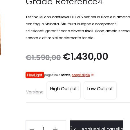
Grado Reference4
Testina MI con cantilever OTL a 5 sezioni in Boro e diamant
con taglio Shibata. Struttura in legno e componenti
selezionati garantiscono elevata risoluzione, ampia scena
sonora e ottimo bilanciamento tonale.
Il
Il
€
1.430,00
€
1.590,00
prezzo
prezz
paga fino a
12 rate
,
scopri di più
originale
attua
High Output
Low Output
Versione
era:
è:
€1.590,00.
€1.43
Grado
Aggiungi al carrello