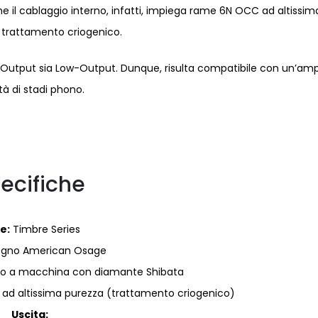
e il cablaggio interno, infatti, impiega rame 6N OCC ad altissim
 trattamento criogenico.
gh-Output sia Low-Output. Dunque, risulta compatibile con un’am
tà di stadi phono.
ecifiche
e:
Timbre Series
egno American Osage
to a macchina con diamante Shibata
d altissima purezza (trattamento criogenico)
Uscita: