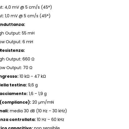
t: 4,0 mV @ 5 cm/s (45°)
t: 1,0 mV @ 5 cm/s (45°)
Induttanza:
gh Output: 55 mH
ow Output: 6 mH
Resistenza:
igh Output: 660 Ω
ow Output: 70 Ω
ingresso:
10 kΩ – 47 kΩ
ella testina:
9,6 g
tracciamento:
1,6 – 1,9 g
(compliance):
20 μm/mN
ali:
media 30 dB (10 Hz – 30 kHz)
enza controllata:
10 Hz – 60 kHz
rico capacitivo:
non sensibile