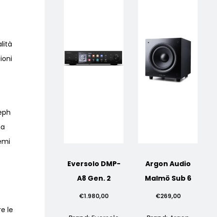
lità
ioni
seph
na
temi
Eversolo DMP-
Argon Audio
A8 Gen. 2
Malmö Sub 6
€
1.980,00
€
269,00
re le