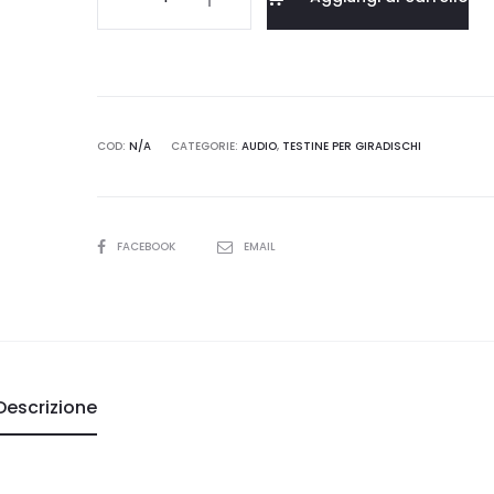
Reference4
quantità
COD:
N/A
CATEGORIE:
AUDIO
,
TESTINE PER GIRADISCHI
SHARE
FACEBOOK
EMAIL
Descrizione