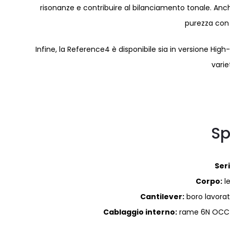
risonanze e contribuire al bilanciamento tonale. Anch
purezza con
Infine, la Reference4 è disponibile sia in versione Hi
varie
Sp
Seri
Corpo:
l
Cantilever:
boro lavora
Cablaggio interno:
rame 6N OCC a