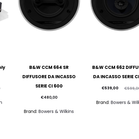
ply
B&W CCM 664 SR
B&W CCM 662 DIFF
DIFFUSORE DA INCASSO
DA INCASSO SERIE C
SERIE CI 600
Il
Il
€
539,00
0
€
599,0
prezzo
prezzo
€
480,00
h
Brand:
Bowers & Wil
attuale
originale
Brand:
Bowers & Wilkins
è:
era:
€539,00.
€599,00.