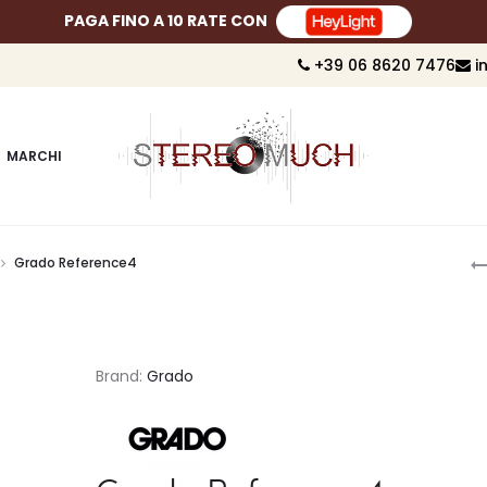
PAGA FINO A 10 RATE CON
+39 06 8620 7476
i
MARCHI
P
Grado Reference4
n
Brand:
Grado