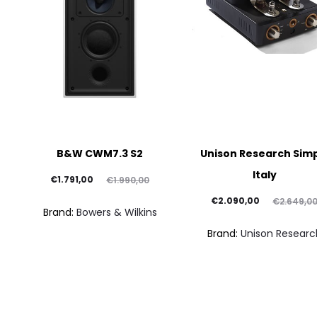
B&W CWM7.3 S2
Unison Research Sim
Italy
Il
Il
€
1.791,00
€
1.990,00
prezzo
prezzo
Il
Il
€
2.090,00
€
2.649,0
Brand:
Bowers & Wilkins
attuale
originale
prezzo
prezzo
Brand:
Unison Researc
è:
era:
attuale
originale
€1.791,00.
€1.990,00.
è:
era:
€2.090,00.
€2.649,00.