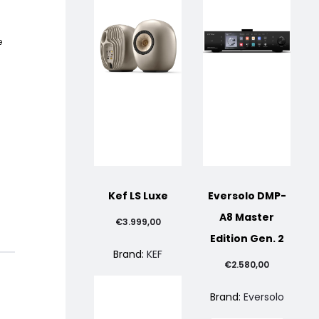
e
o
Kef LS Luxe
Eversolo DMP-
le
A8 Master
€
3.999,00
Edition Gen. 2
Brand:
KEF
€
2.580,00
0,00.
Brand:
Eversolo