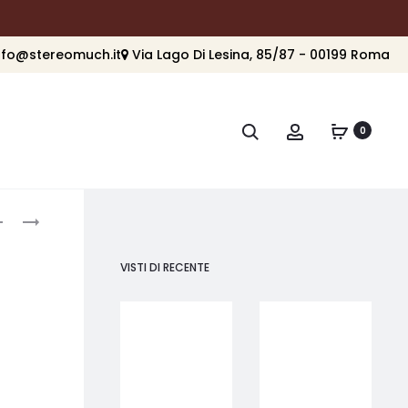
nfo@stereomuch.it
Via Lago Di Lesina, 85/87 - 00199 Roma
Cerca
Account
0
roduct
GRADO
GRADO
MASTER4
STATEMENT4
avigation
VISTI DI RECENTE