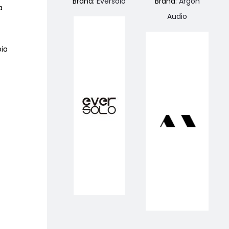
Brand:
Eversolo
Brand:
Argon
a
Audio
pia