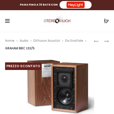
PAGA FINO A 10 RATE CON
Prod
LUXMAN
GRAHAM
Home
Audio
Diffusori Acustici
Da Scaffale
SQ-
BBC
navig
GRAHAM BBC LS3/5
N150
LS3/5A
PREZZO SCONTATO