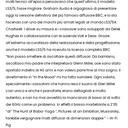
molti tecnici all’epoca pensavano che quest’ultimo, il modello
LS3/5, fosse migliore. Graham Audio è orgogliosa di presentare
oggi la versione definitiva del più famoso diffusore BBC, e lo sta
facendo con uno dei marchi più amati legati al mondo LS3/5A:
Chartwell. I driver su misura e i crossover sono sviluppati da Derek
Hughes in collaborazione con le aziende Volt e Seas. Grazie
all’estrema accuratezza della realizzazione e della progettazione,
anche il modello LS3/5 ha ricevuto la licenza completa BBC.
“Non posso smettere di ascoltare questi diffusori. Da bambino,
ascoltavo mio padre che interpretava Glenn Miller, ooe sono stato
riportato indietro di 40 anni e non volevo porre fine al mio sogno. Il
divertimento in “In the Mood” mi ha fatto sorridere. Ogni solista,
specialmente i sassofoni che hanno reso il suono di Glen Miller
così unico e anche il pianoforte, erano dettagliati e molto
autentici, e non ho mai avvertito la mancanza di bassi al di sotto
dei 60Hz come un problema. In effetti il basso martellante a 2’35
“di” The Hunt of Baba-Yaga “, Pictures at an Exhibition, Mussorsky,
farebbe vergognare molti diffusori di dimensioni doppie.” – Hi-Fi
Pig