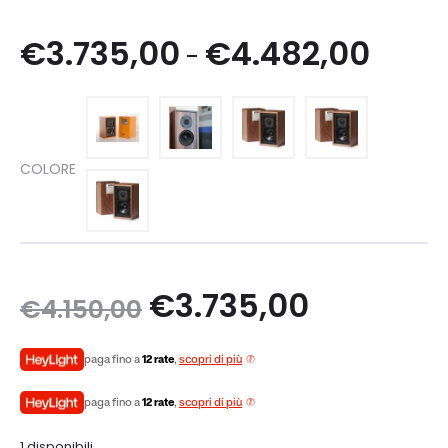
Fascia
€
3.735,00
€
4.482,00
-
di
prezzo
COLORE
da
€3.735
a
Il
Il
€
3.735,00
€
4.150,00
€4.482
prezzo
prezzo
paga fino a
12 rate
,
scopri di più
originale
attuale
paga fino a
12 rate
,
scopri di più
1 disponibili