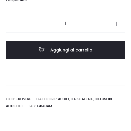
era:
è:
€4.150,00.
€3.735,00.
GRAHAM
BBC
LS3/5
quantità
Aggiungi al carrello
COD:
-ROVERE
CATEGORIE:
AUDIO
,
DA SCAFFALE
,
DIFFUSORI
ACUSTICI
TAG:
GRAHAM