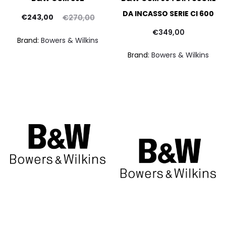
DA INCASSO SERIE CI 600
Il
Il
€
243,00
€
270,00
rezzo
prezzo
€
349,00
Brand:
Bowers & Wilkins
ttuale
originale
a
Brand:
Bowers & Wilkins
è:
era:
43,00.
€270,00.