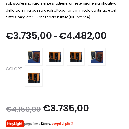
subwoofer ma raramente si ottiene: un’estensione significativa
della gamma bassa degli altoparlanti in modo continuo e del
tutto sinergico.” – Christiaan Punter (HiFi Advice)
Fascia
€
3.735,00
€
4.482,00
-
di
prezzo
COLORE
da
€3.735
a
Il
Il
€
3.735,00
€
4.150,00
€4.482
prezzo
prezzo
paga fino a
12 rate
,
scopri di più