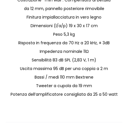
Costruzione “Thin wall”. Compensato di betulla
da 12 mm, pannello posteriore rimovibile
Finitura impiallacciatura in vero legno
Dimensioni (l/a/p) 19 x 30 x 17 cm
Peso 5,3 kg
Risposta in frequenza da 70 Hz a 20 kHz, ± 3dB
Impedenza nominale 11Ω
Sensibilità 83 dB SPL (2,83 V, 1 m)
Uscita massima 95 dB per una coppia a 2 m
Bassi / medi 110 mm Bextrene
Tweeter a cupola da 19 mm
Potenza dell’amplificatore consigliata da 25 a 50 watt