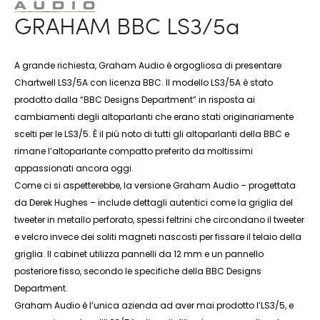
GRAHAM BBC LS3/5a
A grande richiesta, Graham Audio è orgogliosa di presentare
Chartwell LS3/5A con licenza BBC. Il modello LS3/5A è stato
prodotto dalla “BBC Designs Department” in risposta ai
cambiamenti degli altoparlanti che erano stati originariamente
scelti per le LS3/5. È il più noto di tutti gli altoparlanti della BBC e
rimane l’altoparlante compatto preferito da moltissimi
appassionati ancora oggi.
Come ci si aspetterebbe, la versione Graham Audio – progettata
da Derek Hughes – include dettagli autentici come la griglia del
tweeter in metallo perforato, spessi feltrini che circondano il tweeter
e velcro invece dei soliti magneti nascosti per fissare il telaio della
griglia. Il cabinet utilizza pannelli da 12 mm e un pannello
posteriore fisso, secondo le specifiche della BBC Designs
Department.
Graham Audio è l’unica azienda ad aver mai prodotto l’LS3/5, e