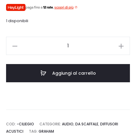
originale
attuale
paga fino a
12 rate
,
scopri di più
1 disponibili
era:
è:
€4.150,00.
€3.735,00.
GRAHAM
BBC
LS3/5a
quantità
Aggiungi al carrello
COD:
-CILIEGIO
CATEGORIE:
AUDIO
,
DA SCAFFALE
,
DIFFUSORI
ACUSTICI
TAG:
GRAHAM