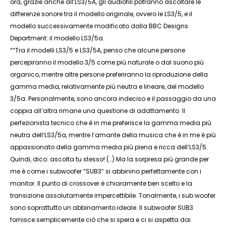
ora, grazie anche all’LS3/5A, gli audiofili potranno ascoltare le
differenze sonore tra il modello originale, ovvero le LS3/5, e il
modello successivamente modificato dalla BBC Designs
Department: il modello LS3/5a.
““Tra il modelli LS3/5 e LS3/5A, penso che alcune persone
percepiranno il modello 3/5 come più naturale o dal suono più
organico, mentre altre persone preferiranno la riproduzione della
gamma media, relativamente più neutra e lineare, del modello
3/5a. Personalmente, sono ancora indeciso e il passaggio da una
coppia all’altra rimane una questione di adattamento. Il
perfezionista tecnico che è in me preferisce la gamma media più
neutra dell’LS3/5a, mentre l’amante della musica che è in me è più
appassionato della gamma media più piena e ricca dell’LS3/5.
Quindi, dico: ascolta tu stesso! (…) Ma la sorpresa più grande per
me è come i subwoofer “SUB3” si abbinino perfettamente con i
monitor. Il punto di crossover è chiaramente ben scelto e la
transizione assolutamente impercettibile. Tonalmente, i sub woofer
sono soprattutto un abbinamento ideale. Il subwoofer SUB3
fornisce semplicemente ciò che si spera e ci si aspetta dai