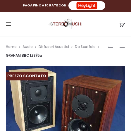
PAGA FINO A 10 RATE CON
Prod
GRAHAM
GRAHAM
Home
Audio
Diffusori Acustici
Da Scaffale
BBC
CHARTWE
navig
GRAHAM BBC LS3/5a
LS3/5
LS6
PREZZO SCONTATO