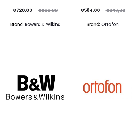
Il
Il
Il
Il
€
720,00
€
584,00
€
800,00
€
649,00
rezzo
prezzo
prezzo
prezzo
pr
Brand:
Bowers & Wilkins
Brand:
Ortofon
ttuale
originale
attuale
originale
at
è:
era:
è:
era:
20,00.
€800,00.
€584,00.
€649,00.
€47