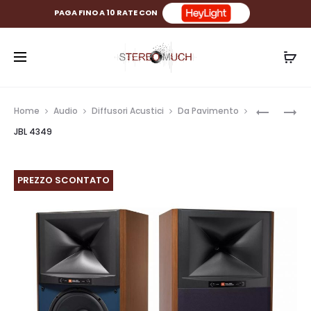
PAGA FINO A 10 RATE CON
Prod
JBL
JBL
Home
Audio
Diffusori Acustici
Da Pavimento
CONCEAL
4367
navig
JBL 4349
C82W
PREZZO SCONTATO