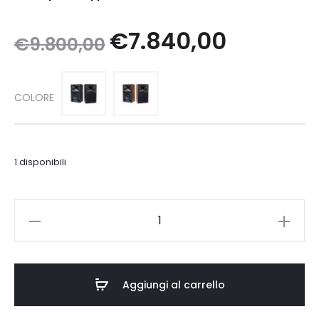
Il
Il
€
7.840,00
€
9.800,00
prezzo
prezzo
COLORE
originale
attuale
era:
è:
1 disponibili
€9.800,00.
€7.840,00.
JBL
4349
quantità
Aggiungi al carrello