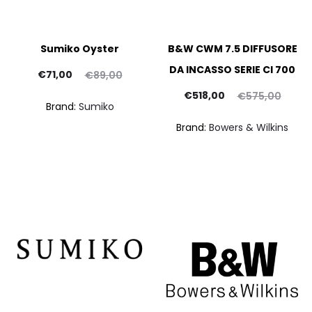
Sumiko Oyster
B&W CWM 7.5 DIFFUSORE
DA INCASSO SERIE CI 700
Il
Il
€
71,00
€
89,00
prezzo
prezzo
Il
Il
€
518,00
€
575,00
Brand:
Sumiko
attuale
originale
prezzo
prezzo
Brand:
Bowers & Wilkins
è:
era:
attuale
originale
€71,00.
€89,00.
è:
era:
€518,00.
€575,00.