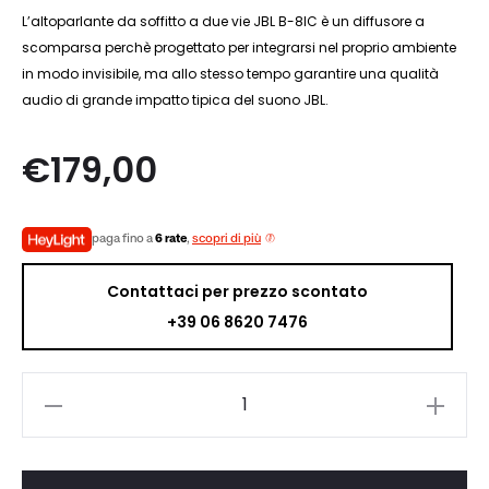
L’altoparlante da soffitto a due vie JBL B-8IC è un diffusore a
scomparsa perchè progettato per integrarsi nel proprio ambiente
in modo invisibile, ma allo stesso tempo garantire una qualità
audio di grande impatto tipica del suono JBL.
€
179,00
paga fino a
6 rate
,
scopri di più
Contattaci per prezzo scontato
+39 06 8620 7476
JBL
B-
8IC
quantità