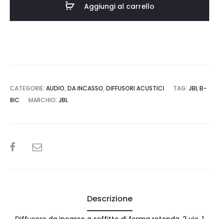
Aggiungi al carrello
CATEGORIE:
AUDIO
,
DA INCASSO
,
DIFFUSORI ACUSTICI
TAG:
JBL B-
8IC
MARCHIO:
JBL
SHARE
Descrizione
Diffusore da incasso a soffitto di forma rotonda, 2 vie, 1