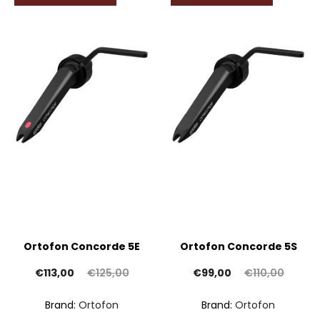
Ortofon Concorde 5E
Ortofon Concorde 5S
Il
Il
Il
Il
€
113,00
€
125,00
€
99,00
€
110,00
prezzo
prezzo
prezzo
prezzo
Brand:
Ortofon
Brand:
Ortofon
attuale
originale
attuale
originale