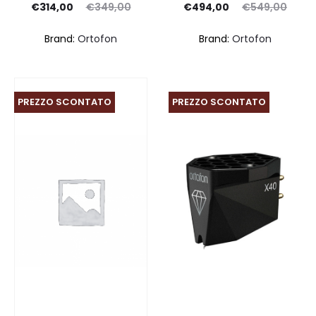
Il
Il
Il
Il
€
314,00
€
349,00
€
494,00
€
549,00
prezzo
prezzo
prezzo
prezzo
Brand:
Ortofon
Brand:
Ortofon
ttuale
originale
attuale
originale
è:
era:
è:
era:
14,00.
€349,00.
€494,00.
€549,00.
PREZZO SCONTATO
PREZZO SCONTATO