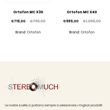
Ortofon MC X30
Ortofon MC X40
Il
Il
Il
Il
€
719,00
€
799,00
€
989,00
€
1.099,00
prezzo
prezzo
prezzo
prezzo
Brand:
Ortofon
Brand:
Ortofon
ttuale
originale
attuale
originale
è:
era:
è:
era:
719,00.
€799,00.
€989,00.
€1.099,00.
Le nostre scelte ci portano sempre a selezionare i migliori prodotti