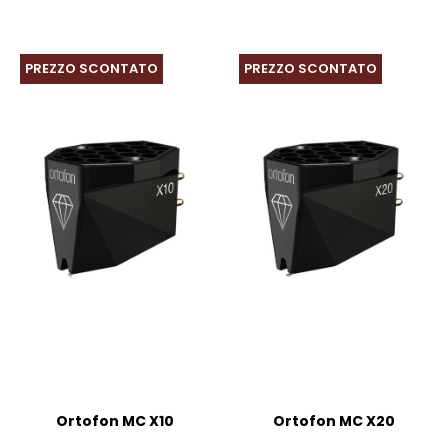
è:
era:
è:
era:
€113,00.
€125,00.
€99,00.
€110,00.
PREZZO SCONTATO
PREZZO SCONTATO
Ortofon MC X10
Ortofon MC X20