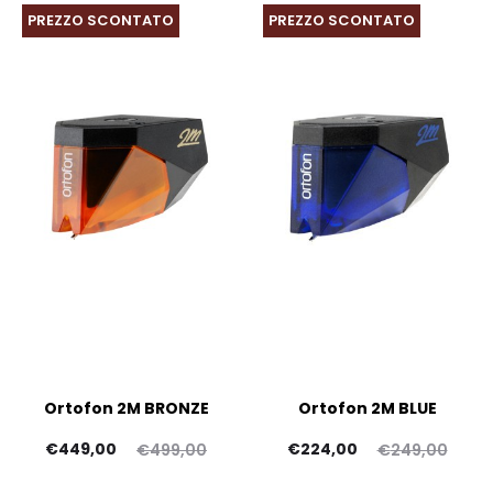
PREZZO SCONTATO
PREZZO SCONTATO
Ortofon 2M BRONZE
Ortofon 2M BLUE
Il
Il
Il
Il
€
449,00
€
224,00
€
499,00
€
249,00
rezzo
prezzo
prezzo
prezzo
pr