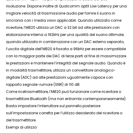
risoluzione. Dispone inoltre di Qualcomm aptX Low Latency per una
migliore velocità di trasmissione audio per fornire il suono in
sincronia con i media visivi applicabili. Quando utilizzato come
ricevitore, l’MB20 utilizza un DAC a 32 bit ad alte prestazioni con
elaborazione interna a 192kHz per una qualità del suono ottimale;
quando utilizzato in combinazione con un DAC esterno separato,
l’uscita digitale dell’MB20 è fissata a 96kHz per essere compatibile
con la maggior parte dei DAC di terze parti al fine di massimizzare
le prestazioni e mantenere l’integrità del segnale audio. Quando è
in modalità trasmettitore, utilizza un convertitore analogico-
digitale (ADC) ad alte prestazioni ugualmente capace con
rapporto segnale-rumore (SNR) di 110 dB.
Come ricetrasmettitore, l’MB20 può funzionare come ricevitore o
trasmettitore Bluetooth (ma non entrambi contemporaneamente).
Basta impostare l’interruttore sul pannello posteriore
sull’impostazione corretta per l’utilizzo desiderato del ricevitore o
del trasmettitore.
Esempi di utilizzo: