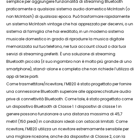
semplice per aggiungere funzionalità di streaming Bluetooth
praticamente a qualsiasi sistema audio domestico McIntosh (o
non McIntosh) di qualsiasi epoca. Può trasformare rapidamente
un sistema McIntosh vintage che hai apprezzato per decenni, o un
sistema di famiglia che hai ereditato, in un moderno sistema
musicale domestico in grado di riprodurre la musica digitale
memorizzata sul tuo telefono, nei tuoi account cloud o dai tuoi
servizi di streaming preferiti. È una soluzione di streaming
Bluetooth piccola (il suo ingombro non è molto più grande di uno
smartphone), stand-alone e completa che non richiede l’utilizzo di
app di terze parti.
Come trasmettitore/ricevitore, l’MB20 è stato progettato per fornire
una connessione Bluetooth superiore alle apparecchiature audio
prive di connettività Bluetooth. Come tale, è stato progettato come
un dispositivo Bluetooth di Classe 1. I dispositivi di classe 1 in
genere possono funzionare a una distanza massima di 45,7
metri1 (150 piedi) in condizioni ideali con ostacoli limitati. Come
ricevitore, l’MB20 utilizza un ricevitore estremamente sensibile per
una migliore ricezione, anche da dispositivi di Classe 2, con la