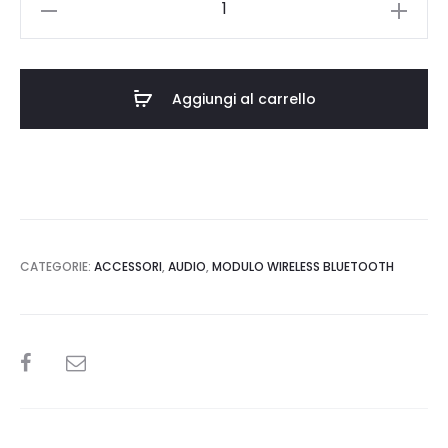
McIntosh
MB20
quantità
Aggiungi al carrello
CATEGORIE:
ACCESSORI
,
AUDIO
,
MODULO WIRELESS BLUETOOTH
SHARE