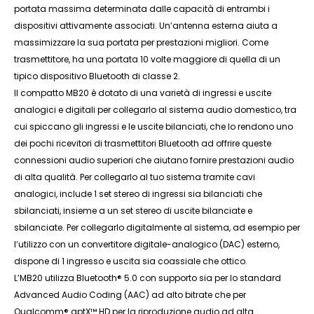
portata massima determinata dalle capacità di entrambi i
dispositivi attivamente associati. Un’antenna esterna aiuta a
massimizzare la sua portata per prestazioni migliori. Come
trasmettitore, ha una portata 10 volte maggiore di quella di un
tipico dispositivo Bluetooth di classe 2.
Il compatto MB20 è dotato di una varietà di ingressi e uscite
analogici e digitali per collegarlo al sistema audio domestico, tra
cui spiccano gli ingressi e le uscite bilanciati, che lo rendono uno
dei pochi ricevitori di trasmettitori Bluetooth ad offrire queste
connessioni audio superiori che aiutano fornire prestazioni audio
di alta qualità. Per collegarlo al tuo sistema tramite cavi
analogici, include 1 set stereo di ingressi sia bilanciati che
sbilanciati, insieme a un set stereo di uscite bilanciate e
sbilanciate. Per collegarlo digitalmente al sistema, ad esempio per
l’utilizzo con un convertitore digitale-analogico (DAC) esterno,
dispone di 1 ingresso e uscita sia coassiale che ottico.
L’MB20 utilizza Bluetooth® 5.0 con supporto sia per lo standard
Advanced Audio Coding (AAC) ad alto bitrate che per
Qualcomm® aptX™ HD per la riproduzione audio ad alta