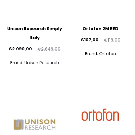
Unison Research Simply
Ortofon 2M RED
Italy
Il
Il
€
107,00
€
119,00
Il
Il
prezzo
prezzo
pr
€
2.090,00
€
2.649,00
Brand:
Ortofon
ezzo
prezzo
attuale
originale
at
Brand:
Unison Research
uale
originale
è:
era:
è:
era:
€107,00.
€119,00.
€24
,00.
€2.649,00.