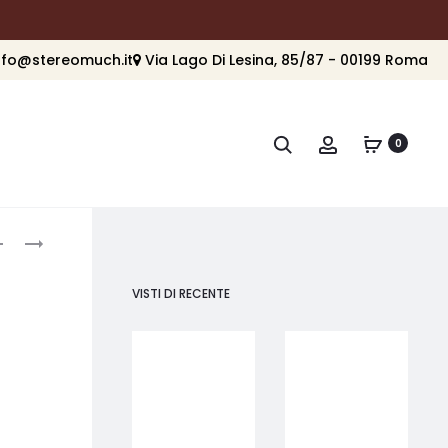
nfo@stereomuch.it
Via Lago Di Lesina, 85/87 - 00199 Roma
Cerca
Account
0
roduct
WIIM
WIIM
AMP
AMP
avigation
PRO
ULTRA
VISTI DI RECENTE