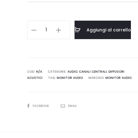
€4.890,00.
€4.40
Monitor
Aggiungi al carrello
Audio
Platinum
C250
3G
–
COD:
N/A
CATEGORIE:
AUDIO
,
CANALI CENTRALI
,
DIFFUSORI
ACUSTICI
TAG:
MONITOR AUDIO
MARCHIO:
MONITOR AUDIO
Diffusore
centrale
quantità
SHARE
FACEBOOK
EMAIL