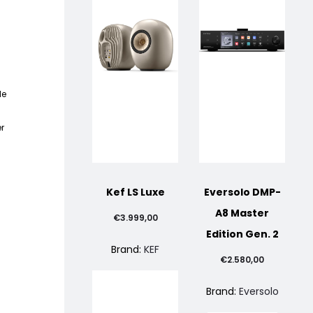
le
er
Kef LS Luxe
Eversolo DMP-
A8 Master
€
3.999,00
zo
Edition Gen. 2
Brand:
KEF
€
2.580,00
le
Brand:
Eversolo