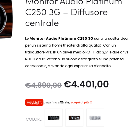
Monitor Audio Platinum
C250 3G – Diffusore
centrale
Le
Monitor Audio Platinum C250 3G
sono la scelta idea
per un sistema home theater di alta qualità. Con un
trasduttore MPD III, un driver medio RDT III da 2,5” e due driv
RDT III da 6”, offrono un suono dettagliato e una potenza
eccezionale, elevando ogni esperienza d’ascolto.
Il
Il
€
4.401,00
€
4.890,00
prezzo
prez
paga fino a
12 rate
,
scopri di più
originale
attua
COLORE
era:
è: