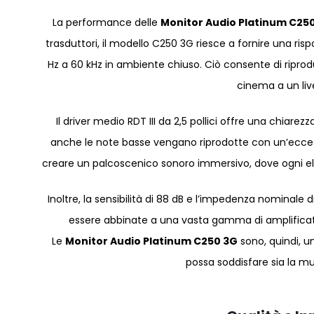
La performance delle
Monitor Audio Platinum C25
trasduttori, il modello C250 3G riesce a fornire una ri
Hz a 60 kHz in ambiente chiuso. Ciò consente di riprod
cinema a un li
Il driver medio RDT III da 2,5 pollici offre una chiarezz
anche le note basse vengano riprodotte con un’eccezio
creare un palcoscenico sonoro immersivo, dove ogni ele
Inoltre, la sensibilità di 88 dB e l’impedenza nominal
essere abbinate a una vasta gamma di amplificatori, 
Le
Monitor Audio Platinum C250 3G
sono, quindi, u
possa soddisfare sia la m