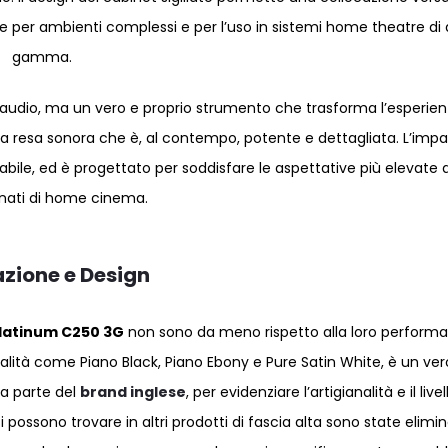
e per ambienti complessi e per l’uso in sistemi home theatre di 
gamma.
udio, ma un vero e proprio strumento che trasforma l’esperie
na resa sonora che è, al contempo, potente e dettagliata. L’impa
bile, ed è progettato per soddisfare le aspettative più elevate d
nati di home cinema.
zione e Design
Platinum C250 3G
non sono da meno rispetto alla loro perform
 qualità come Piano Black, Piano Ebony e Pure Satin White, è un ver
da parte del
brand inglese
, per evidenziare l’artigianalità e il livel
i possono trovare in altri prodotti di fascia alta sono state elimi