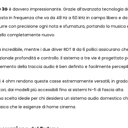
0 3G
è davvero impressionante. Grazie all’avanzata tecnologia d
sposta in frequenza che va da 48 Hz a 60 kHz in campo libero e da
urre con precisione ogni nota e sfumatura, portando la musica e
vello completamente nuovo.
a incredibile, mentre i due driver RDT III da 6 pollici assicurano ch
nale profondità e controllo. Il sistema a tre vie è progettato p
mento della traccia audio è ben definito e facilmente percepib
e di 4 ohm rendono queste casse estremamente versatili, in grado
dai modelli più accessibili fino ai sistemi hi-fi di fascia alta.
na scelta ideale per chi desidera un sistema audio domestico c
usica che le esigenze di home cinema.