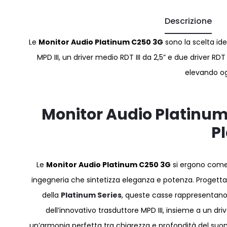
Descrizione
Le
Monitor Audio Platinum C250 3G
sono la scelta id
MPD III, un driver medio RDT III da 2,5” e due driver R
elevando og
Monitor Audio Platinum 
P
Le
Monitor Audio Platinum C250 3G
si ergono come 
ingegneria che sintetizza eleganza e potenza. Progettate
della
Platinum Series
, queste casse rappresentano u
dell’innovativo trasduttore MPD III, insieme a un drive
un’armonia perfetta tra chiarezza e profondità del suono