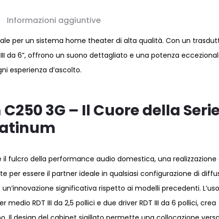
Informazioni aggiuntive
eale per un sistema home theater di alta qualità. Con un trasdut
DT III da 6”, offrono un suono dettagliato e una potenza eccezional
ni esperienza d’ascolto.
C250 3G – Il Cuore della Seri
latinum
il fulcro della performance audio domestica, una realizzazione 
 per essere il partner ideale in qualsiasi configurazione di diffu
n’innovazione significativa rispetto ai modelli precedenti. L’us
r medio RDT III da 2,5 pollici e due driver RDT III da 6 pollici, crea
. Il design del cabinet sigillato permette una collocazione versat