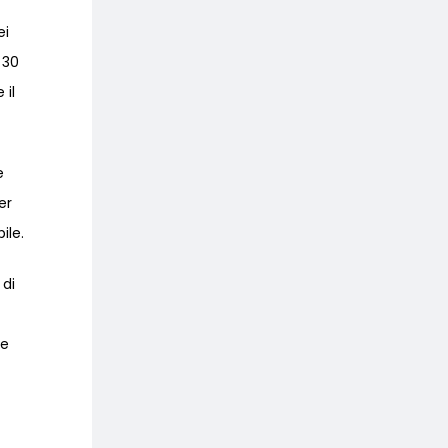
ei
 30
 il
e
er
ile.
 di
he