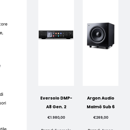
tore
e,
e
di
Eversolo DMP-
Argon Audio
sori
A8 Gen. 2
Malmö Sub 6
o
€
1.980,00
€
269,00
ile,