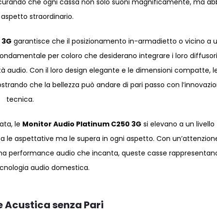
sicurando che ogni cassa non solo suoni magnificamente, ma ab
aspetto straordinario.
 3G
garantisce che il posizionamento in-armadietto o vicino a 
fondamentale per coloro che desiderano integrare i loro diffusori
 audio. Con il loro design elegante e le dimensioni compatte, l
ostrando che la bellezza può andare di pari passo con l’innovazi
tecnica.
ata, le
Monitor Audio Platinum C250 3G
si elevano a un livello
a le aspettative ma le supera in ogni aspetto. Con un’attenzion
e una performance audio che incanta, queste casse rappresentan
tecnologia audio domestica.
 Acustica senza Pari