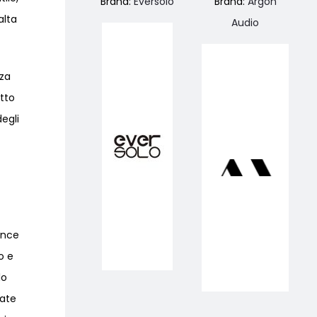
Brand:
Eversolo
Brand:
Argon
alta
Audio
nza
tto
egli
ance
o e
lo
nate