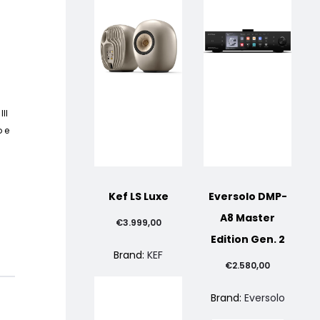
DA
DA
SCAFFALE
PAVIMENTO
II
o e
Kef LS Luxe
Eversolo DMP-
A8 Master
zzo
€
3.999,00
Edition Gen. 2
Brand:
KEF
ale
€
2.580,00
Brand:
Eversolo