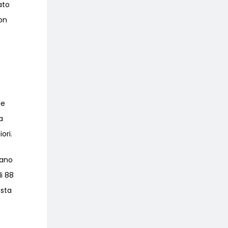
ato
on
ue
a
ori.
tano
di 88
esta