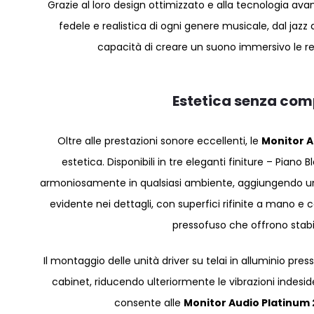
Grazie al loro design ottimizzato e alla tecnologia av
fedele e realistica di ogni genere musicale, dal jazz a
capacità di creare un suono immersivo le ren
Estetica senza comp
Oltre alle prestazioni sonore eccellenti, le
Monitor A
estetica. Disponibili in tre eleganti finiture – Pian
armoniosamente in qualsiasi ambiente, aggiungendo un to
evidente nei dettagli, con superfici rifinite a mano e c
pressofuso che offrono stabil
Il montaggio delle unità driver su telai in alluminio presso
cabinet, riducendo ulteriormente le vibrazioni indesid
consente alle
Monitor Audio Platinum