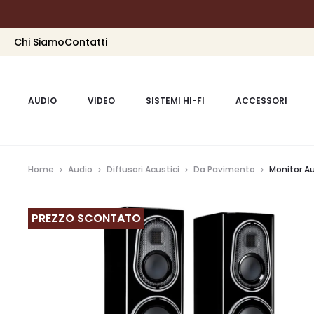
Chi Siamo
Contatti
AUDIO
VIDEO
SISTEMI HI-FI
ACCESSORI
Home
Audio
Diffusori Acustici
Da Pavimento
Monitor Au
PREZZO SCONTATO