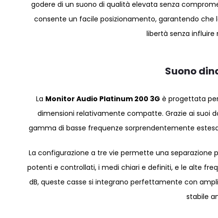
godere di un suono di qualità elevata senza compromett
consente un facile posizionamento, garantendo che 
libertà senza influir
Suono din
La
Monitor Audio Platinum 200 3G
è progettata per
dimensioni relativamente compatte. Grazie ai suoi do
gamma di basse frequenze sorprendentemente estesa, con
La configurazione a tre vie permette una separazione pe
potenti e controllati, i medi chiari e definiti, e le alte f
dB, queste casse si integrano perfettamente con amplif
stabile a