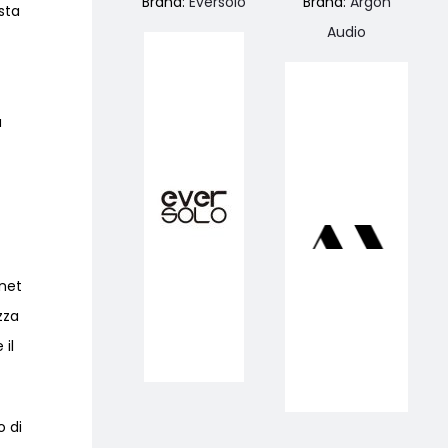
Brand:
Eversolo
Brand:
Argon
sta
Audio
a
inet
zza
 il
o di