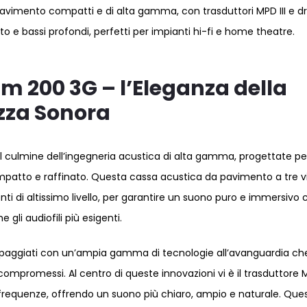
avimento compatti e di alta gamma, con trasduttori MPD III e dr
ato e bassi profondi, perfetti per impianti hi-fi e home theatre.
m 200 3G – l’Eleganza della
zza Sonora
l culmine dell’ingegneria acustica di alta gamma, progettate pe
ompatto e raffinato. Questa cassa acustica da pavimento a tre v
i di altissimo livello, per garantire un suono puro e immersivo 
 gli audiofili più esigenti.
quipaggiati con un’ampia gamma di tecnologie all’avanguardia ch
promessi. Al centro di queste innovazioni vi è il trasduttore
lte frequenze, offrendo un suono più chiaro, ampio e naturale. Que