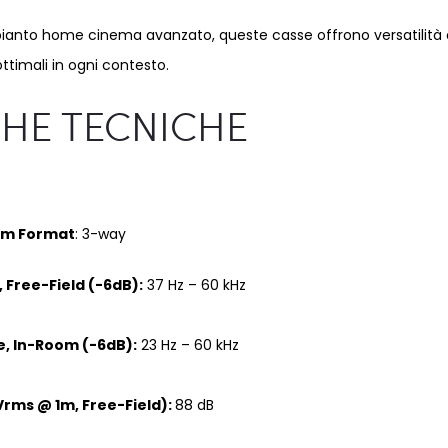
mpianto home cinema avanzato, queste casse offrono versatilità 
ottimali in ogni contesto.
CHE TECNICHE
em Format
: 3-way
Free-Field (-6dB)​:
37 Hz – 60 kHz​
, In-Room (-6dB):
23 Hz – 60 kHz
Vrms @ 1m, Free-Field)​​:
88 dB