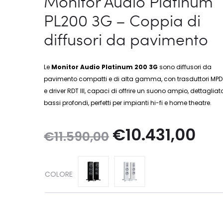
Monitor Audio Platinum
PL200 3G – Coppia di
diffusori da pavimento
Le
Monitor Audio Platinum 200 3G
sono diffusori da
pavimento compatti e di alta gamma, con trasduttori MPD I
e driver RDT III, capaci di offrire un suono ampio, dettagliat
bassi profondi, perfetti per impianti hi-fi e home theatre.
Il
Il
€
10.431,00
€
11.590,00
prezzo
pre
COLORE
originale
attu
era:
è: