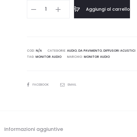
€11.590,00.
€10.
Monitor
Aggiungi al carrello
Audio
Platinum
PL200
3G
–
COD:
N/A
CATEGORIE:
AUDIO
,
DA PAVIMENTO
,
DIFFUSORI ACUSTICI
TAG:
MONITOR AUDIO
MARCHIO:
MONITOR AUDIO
Coppia
di
diffusori
da
SHARE
FACEBOOK
EMAIL
pavimento
quantità
Informazioni aggiuntive