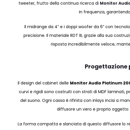
tweeter, frutto della continua ricerca di
Monitor Audi
in frequenza, garantendo
Il midrange da 4” e i doppi woofer da 6” con tecnolog
precisione. Il materiale RDT III, grazie alla sua costr
risposta incredibilmente veloce, manten
Progettazione 
Il design del cabinet delle
Monitor Audio Platinum 20
curvi e rigidi sono costruiti con strati di MDF laminati, 
del suono. Ogni cassa è rifinita con inlays incisi a mano
diffusore un vero e proprio oggetto 
La forma compatta e slanciata di questo diffusore lo 