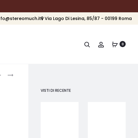
nfo@stereomuch.it
Via Lago Di Lesina, 85/87 - 00199 Roma
Cerca
Account
0
roduct
MONITOR
MONITOR
AUDIO
AUDIO
avigation
PLATINUM
PLATINUM
VISTI DI RECENTE
100
300
3G
3G
–
–
COPPIA
COPPIA
DI
DI
DIFFUSORI
DIFFUSORI