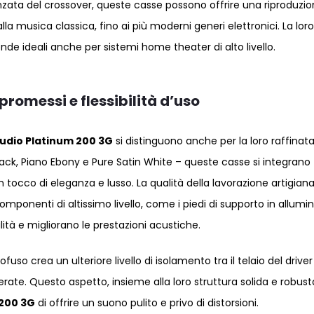
anzata del crossover, queste casse possono offrire una riproduzi
lla musica classica, fino ai più moderni generi elettronici. La loro
de ideali anche per sistemi home theater di alto livello.
romessi e flessibilità d’uso
udio Platinum 200 3G
si distinguono anche per la loro raffinat
o Black, Piano Ebony e Pure Satin White – queste casse si integrano
cco di eleganza e lusso. La qualità della lavorazione artigiana
omponenti di altissimo livello, come i piedi di supporto in allumin
ità e migliorano le prestazioni acustiche.
fuso crea un ulteriore livello di isolamento tra il telaio del driver 
erate. Questo aspetto, insieme alla loro struttura solida e robust
 200 3G
di offrire un suono pulito e privo di distorsioni.