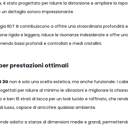
o
, è stato progettato per ridurre la distorsione e ampliare la rispo
 un dettaglio sonoro impressionante.
ia RDT III contribuiscono a offrire una straordinaria profondità e
uzione rigida e leggera, riduce le risonanze indesiderate e offre un
endo bassi profondi e controllati e medi cristallini.
per prestazioni ottimali
0 3G
non è solo una scelta estetica, ma anche funzionale. I cab
progettati per ridurre al minimo le vibrazioni e migliorare la chiare
 e ben 16 strati di lacca per un look lucido e raffinato, che rende
di lusso, capace di arricchire qualsiasi ambiente.
rende adatto a stanze di dimensioni medie e grandi, permettend