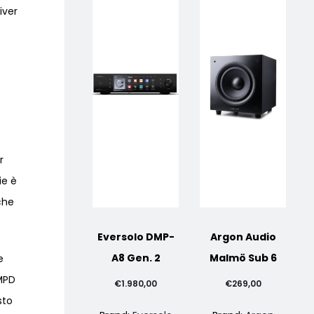
iver
r
ie è
che
Eversolo DMP-
Argon Audio
A8 Gen. 2
Malmö Sub 6
e
 MPD
€
1.980,00
€
269,00
sto