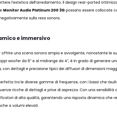
ere l’estetica dell’arredamento. Il design rear-ported ottimizz
le
Monitor Audio Platinum 200 3G
possano essere collocate c
e negativamente sulla resa sonora.
amico e immersivo
 offrire una scena sonora ampia e avvolgente, nonostante le s
ppi woofer da 6” e al midrange da 4”, è in grado di generare un
 dettagli e precisione tipici dei diffusori di dimensioni maggi
rfetta tra le diverse gamme di frequenze, con i bassi che risul
requenze ricche di dettagli e prive di asprezza. Con una sensibilità 
icatori di alta qualità, garantendo una risposta dinamica che r
nche a volumi elevati.