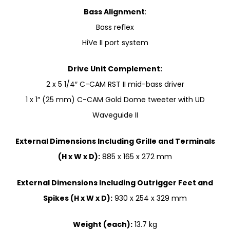
Bass Alignment
:
Bass reflex
HiVe II port system
Drive Unit Complement:
2 x 5 1/4″ C-CAM RST II mid-bass driver
1 x 1″ (25 mm) C-CAM Gold Dome tweeter with UD
Waveguide II
External Dimensions Including Grille and Terminals
(H x W x D):
885 x 165 x 272 mm
External Dimensions Including Outrigger Feet and
Spikes (H x W x D):
930 x 254 x 329 mm
Weight (each):
13.7 kg