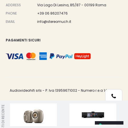
ADDRESS
Via Lago Di Lesina, 85/87 - 00199 Roma
PHONE
+39 06 86207476
EMAIL
info@stereomuch.it
PAGAMENTI SICURI
Audiovideohifi srls - P. Iva 13959671002 - Numero r.e.a 1487033.
Telefono
VISTI DI RECENTE
Le tue preferenze relative alla privacy
Whatsapp
Informativa sulla raccolta