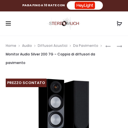
PAGA FINO A 10 RATE CON
Prod
MONITOR
MONITOR
Home
Audio
Diffusori Acustici
Da Pavimento
AUDIO
AUDIO
navig
Monitor Audio Silver 200 7G – Coppia di diffusori da
GOLD
SILVER
pavimento
C250
500
6G
7G
–
–
PREZZO SCONTATO
DIFFUSO
COPPIA
CENTRAL
DI
DIFFUSOR
DA
PAVIMEN