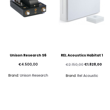
Unison Research S6
REL Acoustics Habitat 1
Il
Il
€
4.500,00
€
1.828,00
€
2.150,00
prezzo
prez
Brand:
Unison Research
Brand:
Rel Acoustic
originale
attu
era:
è:
€2.150,00.
€1.8