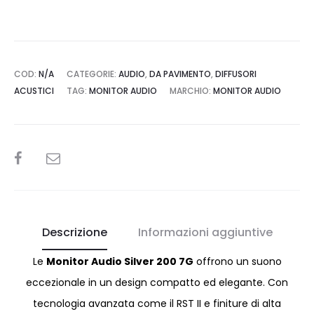
Coppia
di
diffusori
da
COD:
N/A
CATEGORIE:
AUDIO
,
DA PAVIMENTO
,
DIFFUSORI
pavimento
ACUSTICI
TAG:
MONITOR AUDIO
MARCHIO:
MONITOR AUDIO
quantità
SHARE
Descrizione
Informazioni aggiuntive
Le
Monitor Audio Silver 200 7G
offrono un suono
eccezionale in un design compatto ed elegante. Con
tecnologia avanzata come il RST II e finiture di alta