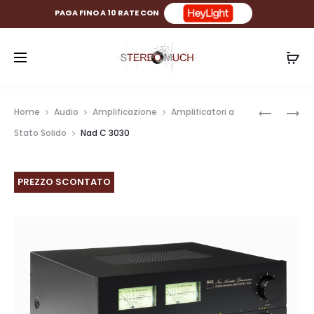
PAGA FINO A 10 RATE CON
Prod
SHANLIN
TRIANGL
Home
Audio
Amplificazione
Amplificatori a
M7T
LUNAR
navig
Stato Solido
Nad C 3030
1
PREZZO SCONTATO