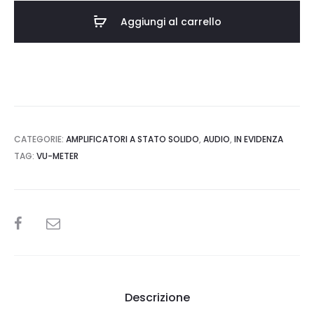
0.
€999,00.
quantità
Aggiungi al carrello
CATEGORIE:
AMPLIFICATORI A STATO SOLIDO
,
AUDIO
,
IN EVIDENZA
TAG:
VU-METER
SHARE
Descrizione