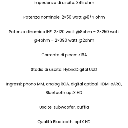
Impedenza di uscita: 345 ohm
Potenza nominale: 2×50 watt @8/4 ohm
Potenza dinamica IHF: 2×120 watt @8ohm – 2×250 watt
@4ohm – 2×390 watt @2ohm
Corrente di picco: >16A
Stadio di uscita: HybridDigital UcD
Ingressi: phono MM, analog RCA, digital optical, HDMI eARC,
Bluetooth aptX HD
Uscite: subwoofer, cuffia
Qualità Bluetooth: aptX HD