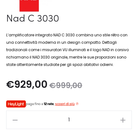
Nad C 3030
L’amplificatore integrato NAD C 3030 combina uno stile rétro con
una connettività moderna in un design compatto. Dettagli
tradizionali come i misuratori VU illuminati e il logo NAD in corsivo
richiamano il NAD 3030 originale, mentre le sue proporzioni sono
state attentamente studiate per gli spazi abitativi odierni.
Il
Il
€
929,00
€
999,00
zo
prezzo
paga fino a
12 rate
,
scopri di più
le
originale
Nad
è:
era:
C
3030