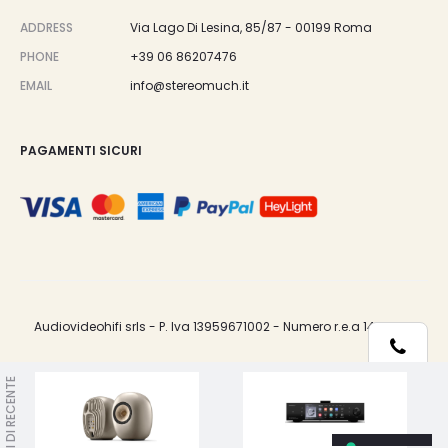
ADDRESS
Via Lago Di Lesina, 85/87 - 00199 Roma
PHONE
+39 06 86207476
EMAIL
info@stereomuch.it
PAGAMENTI SICURI
Audiovideohifi srls - P. Iva 13959671002 - Numero r.e.a 1487033.
Telefono
VISTI DI RECENTE
Le tue preferenze relative alla privacy
Whatsapp
Informativa sulla raccolta