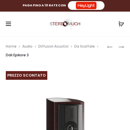
PAGA FINO A 10 RATE CON
Prod
CAMBRID
CAMBRID
Home
Audio
Diffusori Acustici
Da Scaffale
EXA100
EVO
navig
Dali Epikore 3
ONE
PREZZO SCONTATO