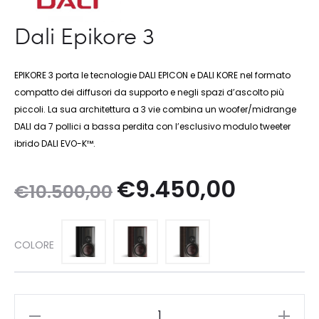
Dali Epikore 3
EPIKORE 3 porta le tecnologie DALI EPICON e DALI KORE nel formato
compatto dei diffusori da supporto e negli spazi d’ascolto più
piccoli. La sua architettura a 3 vie combina un woofer/midrange
DALI da 7 pollici a bassa perdita con l’esclusivo modulo tweeter
ibrido DALI EVO-K™.
Il
Il
€
9.450,00
€
10.500,00
prezzo
prezzo
COLORE
originale
attuale
era:
è:
Dali