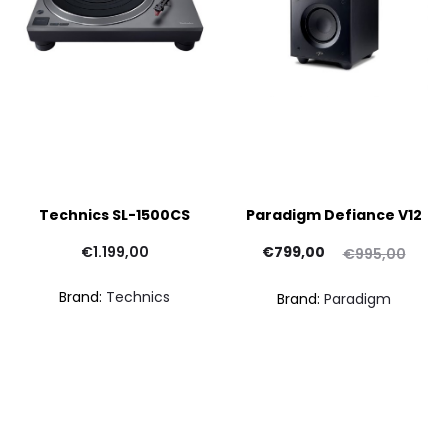
Technics SL-1500CS
Paradigm Defiance V12
Il
Il
€
1.199,00
€
799,00
€
995,00
prezzo
prezzo
Brand:
Technics
Brand:
Paradigm
attuale
originale
pre
è:
era:
attu
€799,00.
€995,00.
€2.090,