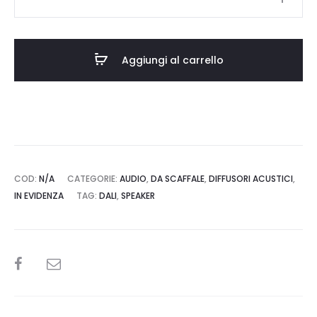
€10.500,00.
€9.450,00
Epikore
3
quantità
Aggiungi al carrello
COD:
N/A
CATEGORIE:
AUDIO
,
DA SCAFFALE
,
DIFFUSORI ACUSTICI
,
IN EVIDENZA
TAG:
DALI
,
SPEAKER
SHARE