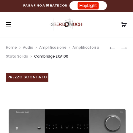
PAGA FINO A 10 RATE CON
Prod
CAMBRID
DALI
Home
Audio
Amplificazione
Amplificatori a
EXN100
EPIKORE
navig
Stato Solido
Cambridge EXA100
3
PREZZO SCONTATO