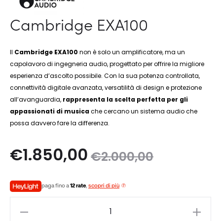
Cambridge EXA100
Il
Cambridge EXA100
non è solo un amplificatore, ma un
capolavoro di ingegneria audio, progettato per offrire la migliore
esperienza d’ascolto possibile. Con la sua potenza controllata,
connettività digitale avanzata, versatilità di design e protezione
all’avanguardia,
rappresenta la scelta perfetta per gli
appassionati di musica
che cercano un sistema audio che
possa davvero fare la differenza.
Il
Il
€
1.850,00
€
2.000,00
zo
prezzo
paga fino a
12 rate
,
scopri di più
le
originale
Cambridge
EXA100