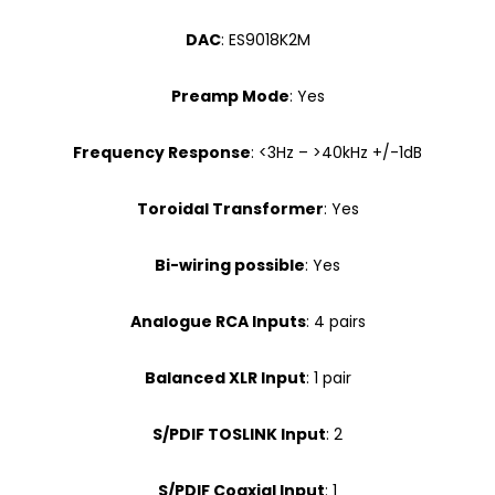
DAC
: ES9018K2M
Preamp Mode
: Yes
Frequency Response
: <3Hz – >40kHz +/-1dB
Toroidal Transformer
: Yes
Bi-wiring possible
: Yes
Analogue RCA Inputs
: 4 pairs
Balanced XLR Input
: 1 pair
S/PDIF TOSLINK Input
: 2
S/PDIF Coaxial Input
: 1