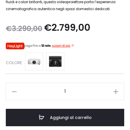
fluidi e colori brillanti, questo videoproiettore porta l’esperienza
cinematografica autentica negli spazi domestici dedicati.
Il
Il
€
2.799,00
€
3.290,00
prezzo
prezzo
paga fino a
12 rate
,
scopri di più
originale
attuale
COLORE
era:
è:
€3.290,00.
€2.799,00.
EPSON
EH-
LS
9000
Aggiungi al carrello
quantità