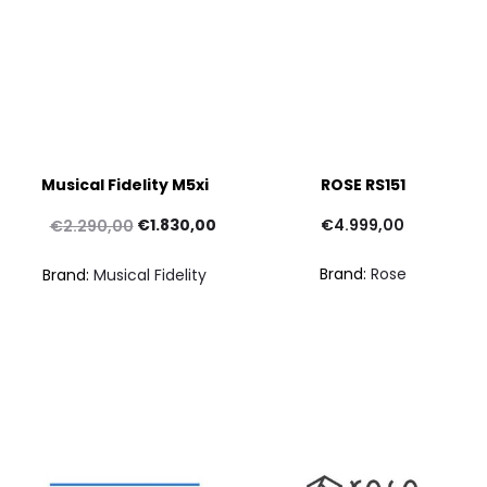
Musical Fidelity M5xi
ROSE RS151
Il
Il
€
1.830,00
€
4.999,00
€
2.290,00
prezzo
prezzo
Brand:
Rose
Brand:
Musical Fidelity
originale
attuale
era:
è:
€2.290,00.
€1.830,00.