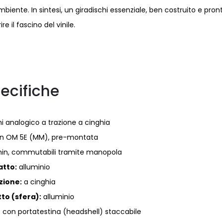
biente. In sintesi, un giradischi essenziale, ben costruito e pron
ire il fascino del vinile.
ecifiche
i analogico a trazione a cinghia
n OM 5E (MM), pre-montata
/min, commutabili tramite manopola
atto:
alluminio
zione:
a cinghia
to (sfera):
alluminio
o con portatestina (headshell) staccabile