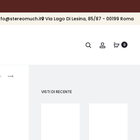
nfo@stereomuch.it
Via Lago Di Lesina, 85/87 - 00199 Roma
Cerca
Account
0
roduct
ARGON
ARGON
AUDIO
AUDIO
avigation
FENRIS
TT-
VISTI DI RECENTE
A5
3
PLUS