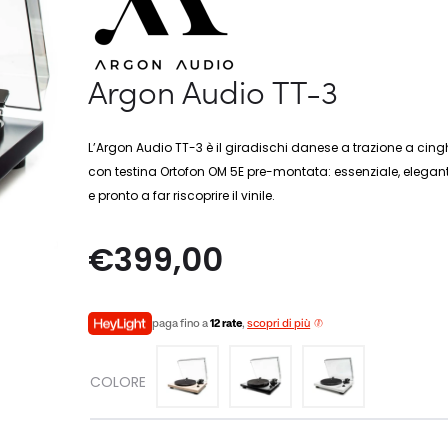
Argon Audio TT-3
L’Argon Audio TT-3 è il giradischi danese a trazione a cing
con testina Ortofon OM 5E pre-montata: essenziale, elegan
e pronto a far riscoprire il vinile.
€
399,00
paga fino a
12 rate
,
scopri di più
COLORE