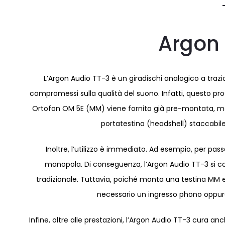
Argon 
L’Argon Audio TT-3 è un giradischi analogico a trazi
compromessi sulla qualità del suono. Infatti, questo pr
Ortofon OM 5E (MM) viene fornita già pre-montata, mentr
portatestina (headshell) staccabile
Inoltre, l’utilizzo è immediato. Ad esempio, per pas
manopola. Di conseguenza, l’Argon Audio TT-3 si col
tradizionale. Tuttavia, poiché monta una testina MM e
necessario un ingresso phono oppure
Infine, oltre alle prestazioni, l’Argon Audio TT-3 cura anch