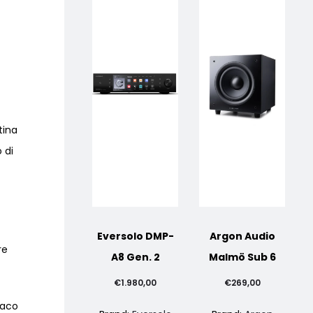
tina
 di
Eversolo DMP-
Argon Audio
re
A8 Gen. 2
Malmö Sub 6
€
1.980,00
€
269,00
paco