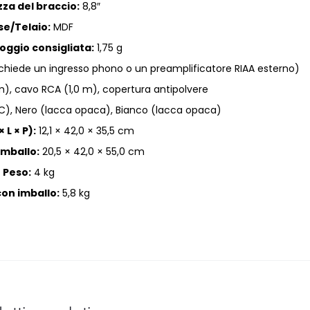
za del braccio:
8,8″
se/Telaio:
MDF
oggio consigliata:
1,75 g
chiede un ingresso phono o un preamplificatore RIAA esterno)
m), cavo RCA (1,0 m), copertura antipolvere
C), Nero (lacca opaca), Bianco (lacca opaca)
 L × P):
12,1 × 42,0 × 35,5 cm
imballo:
20,5 × 42,0 × 55,0 cm
Peso:
4 kg
con imballo:
5,8 kg