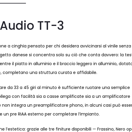
Audio TT-3
one a cinghia pensato per chi desidera avvicinarsi al vinile senza
ogetto danese si concentra solo su ciò che conta davvero: la tes
e il piatto in alluminio e il braccio leggero in alluminio, dotato
, completano una struttura curata e affidabile.
sare da 33 a 45 giri al minuto è sufficiente ruotare una semplice
lega con facilità sia a casse amplificate sia a un amplificatore
 non integra un preamplificatore phono, in alcuni casi può esse
 un pre RIAA esterno per completare l’impianto.
e l’estetica: grazie alle tre finiture disponibili — Frassino, Nero o