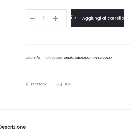
Argon
Aggiungi al carrello
Audio
TT-
3
quantità
COD:
N/A
CATEGORIE:
AUDIO
,
GIRADISCHI
,
IN EVIDENZA
SHARE
FACEBOOK
EMAIL
Descrizione