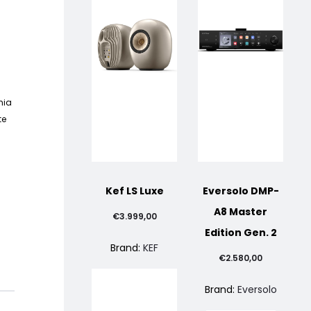
hia
te
Kef LS Luxe
Eversolo DMP-
A8 Master
€
3.999,00
Edition Gen. 2
Brand:
KEF
€
2.580,00
Brand:
Eversolo