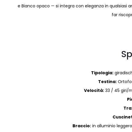
e Bianco opaco — si integra con eleganza in qualsiasi am
far riscopr
Sp
Tipologia:
giradisch
Testina:
Ortofo
Velocità:
33 / 45 giri
Pi
Tra
Cuscinet
Braccio:
in alluminio legger