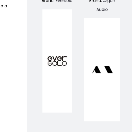
Brand:
Eversolo
Brand:
Argon
to a
Audio