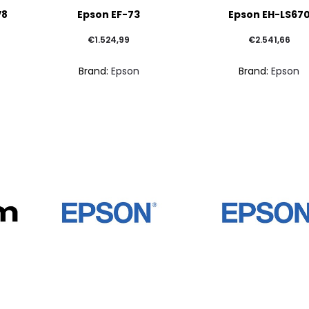
V8
Epson EF-73
Epson EH-LS67
€
1.524,99
€
2.541,66
Brand:
Epson
Brand:
Epson