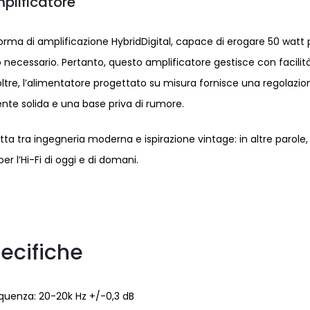
plificatore
orma di amplificazione HybridDigital, capace di erogare 50 watt 
necessario. Pertanto, questo amplificatore gestisce con facilit
noltre, l’alimentatore progettato su misura fornisce una regolazio
te solida e una base priva di rumore.
etta tra ingegneria moderna e ispirazione vintage: in altre parole,
r l’Hi-Fi di oggi e di domani.
ecifiche
requenza: 20-20k Hz +/-0,3 dB