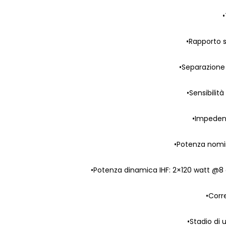
•Rapporto 
•Separazione t
•Sensibilità
•Impeden
•Potenza nomi
•Potenza dinamica IHF: 2×120 watt 
•Corr
•Stadio di 