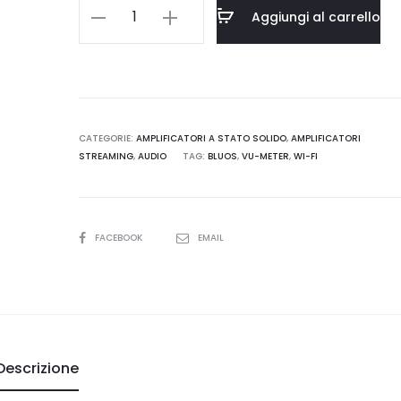
Nad
Aggiungi al carrello
C
3030S
quantità
CATEGORIE:
AMPLIFICATORI A STATO SOLIDO
,
AMPLIFICATORI
STREAMING
,
AUDIO
TAG:
BLUOS
,
VU-METER
,
WI-FI
SHARE
FACEBOOK
EMAIL
Descrizione