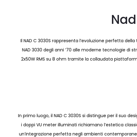
Nad
Il NAD C 3030S rappresenta l’evoluzione perfetta della t
NAD 3030 degli anni ’70 alle moderne tecnologie di st
2x50W RMS su 8 ohm tramite la collaudata piattaforma H
In primo luogo, il NAD C 3030S si distingue per il suo des
i doppi VU meter illuminati richiamano l’estetica classic
un’integrazione perfetta negli ambienti contemporanei