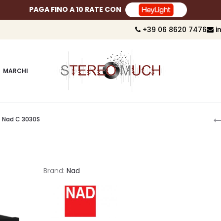
SPEDIZIONE GRATUITA A PARTIRE DA 299 €
+39 06 8620 7476
i
MARCHI
P
Nad C 3030S
n
Brand:
Nad