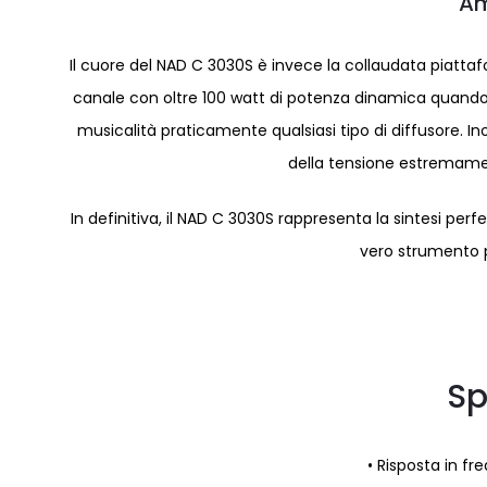
Am
Il cuore del NAD C 3030S è invece la collaudata piattaf
canale con oltre 100 watt di potenza dinamica quando 
musicalità praticamente qualsiasi tipo di diffusore. I
della tensione estremamen
In definitiva, il NAD C 3030S rappresenta la sintesi perf
vero strumento pe
Sp
• Risposta in f