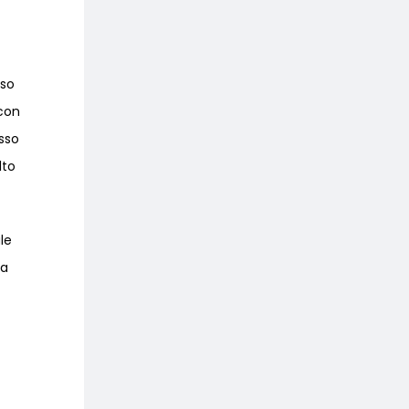
sso
 con
esso
lto
le
la