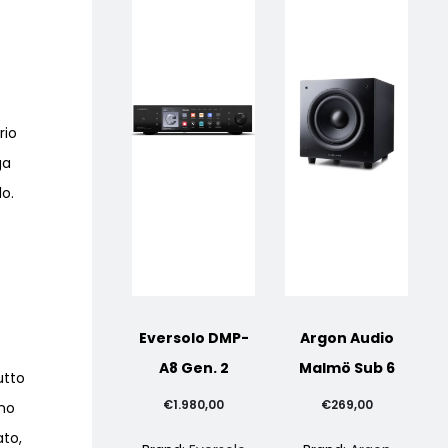
rio
ga
lo.
Eversolo DMP-
Argon Audio
A8 Gen. 2
Malmö Sub 6
utto
€
1.980,00
€
269,00
ono
ato,