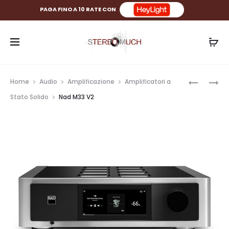
PAGA FINO A 10 RATE CON
Prod
NAD
BLUESOU
Home
Audio
Amplificazione
Amplificatori a
M23
PULSE
navig
Stato Solido
Nad M33 V2
V2
CINEMA