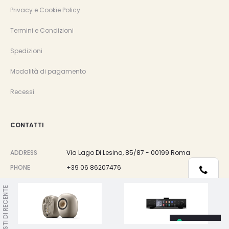
Privacy e Cookie Policy
Termini e Condizioni
Spedizioni
Modalità di pagamento
Recessi
CONTATTI
ADDRESS
Via Lago Di Lesina, 85/87 - 00199 Roma
PHONE
+39 06 86207476
Telefono
EMAIL
info@stereomuch.it
VISTI DI RECENTE
Whatsapp
PAGAMENTI SICURI