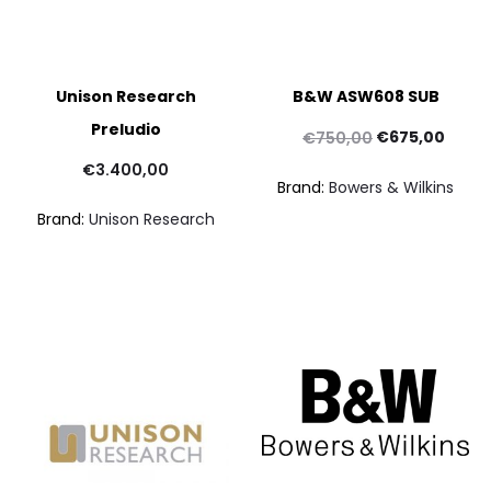
Unison Research
B&W ASW608 SUB
Preludio
Il
Il
€
675,00
€
750,00
prezzo
prezz
p
€
3.400,00
Brand:
Bowers & Wilkins
originale
attua
at
Brand:
Unison Research
era:
è:
€750,00.
€675,
€1