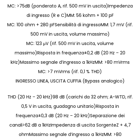
MC: >75dB (ponderato A, rif. 500 mV in uscita)Impedenza
di ingresso (R e C)MM: 56 kohm + 100 pF
MC: 100 ohm + 280 pFSensibilità di ingressoMM: 1,7 mV (rif.
500 mV in uscita, volume massimo)
MC: 123 μV (rif. 500 mV in uscita, volume
massimo)Risposta in frequenza±0,2 dB (20 Hz – 20
kHz)Massimo segnale d’ingresso a 1kHzMM: >80 mVrms
MC: >7 mVrms (rif. 0,1 % THD)
INGRESSO LINEA, USCITA CUFFIA (Bypass analogico)
THD (20 Hz – 20 kHz)98 dB (carichi da 32 ohm; A-WTD, rif.
0,5 V in uscita, guadagno unitario)Risposta in
frequenza±0,3 dB (20 Hz – 20 kHz)Separazione dei
canali>62 dB a 1kHzImpedenza di uscita SorgenteZ + 4,7
ohmMassimo segnale d’ingresso a 1kHzMM: >80