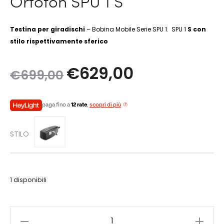
Ortofon SPU 1 S
Testina per giradischi
– Bobina Mobile Serie SPU 1. SPU 1
S
con
stilo rispettivamente sferico
Il
Il
€
629,00
€
699,00
prezzo
prezzo
paga fino a
12 rate
,
scopri di più
originale
attuale
STILO
era:
è:
€699,00.
€629,00.
1 disponibili
Ortofon