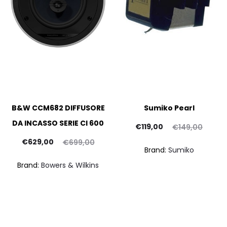
B&W CCM682 DIFFUSORE
Sumiko Pearl
DA INCASSO SERIE CI 600
Il
Il
€
119,00
€
149,00
Il
Il
prezzo
prezzo
pr
€
629,00
€
699,00
Brand:
Sumiko
prezzo
prezzo
attuale
originale
att
Brand:
Bowers & Wilkins
ttuale
originale
è:
era:
è:
era:
€119,00.
€149,00.
€720
29,00.
€699,00.