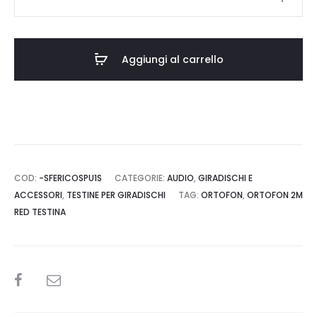
SPU
1
S
Aggiungi al carrello
quantità
COD:
-SFERICOSPU1S
CATEGORIE:
AUDIO
,
GIRADISCHI E
ACCESSORI
,
TESTINE PER GIRADISCHI
TAG:
ORTOFON
,
ORTOFON 2M
RED TESTINA
SHARE