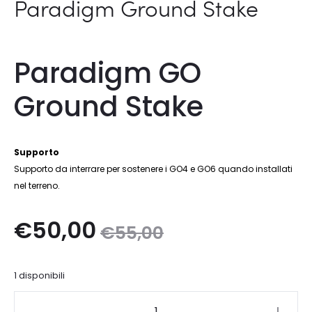
Paradigm Ground Stake
Paradigm GO
Ground Stake
Supporto
Supporto da interrare per sostenere i GO4 e GO6 quando installati
nel terreno.
Il
Il
€
50,00
€
55,00
zo
prezzo
1 disponibili
le
originale
Paradigm