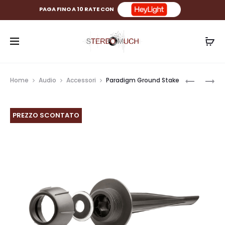
PAGA FINO A 10 RATE CON
Prod
PARADIG
PARADIG
Home
Audio
Accessori
Paradigm Ground Stake
GO12SW
SURFACE
navig
MOUNT
PREZZO SCONTATO