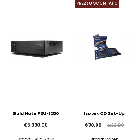
PREZZO SCONTATO
Gold Note PSU-1250
Isotek CD Set-Up
Il
Il
€
5.990,00
€
30,00
€
33,00
prezzo
prezzo
pr
Brand:
Gold Note
Brand:
Isotek