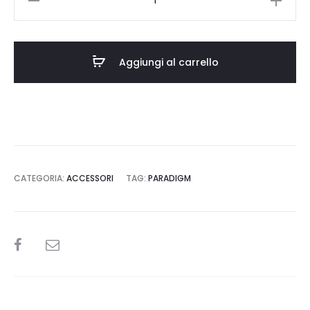
è:
era:
Ground
Stake
0.
€55,00.
quantità
Aggiungi al carrello
CATEGORIA:
ACCESSORI
TAG:
PARADIGM
SHARE