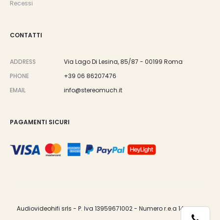
Recessi
CONTATTI
ADDRESS
Via Lago Di Lesina, 85/87 - 00199 Roma
PHONE
+39 06 86207476
EMAIL
info@stereomuch.it
PAGAMENTI SICURI
Audiovideohifi srls - P. Iva 13959671002 - Numero r.e.a 1487033.