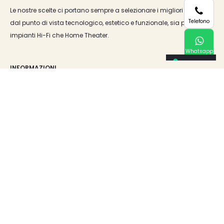
Le nostre scelte ci portano sempre a selezionare i migliori prodotti
Telefono
dal punto di vista tecnologico, estetico e funzionale, sia per
impianti Hi-Fi che Home Theater.
Whatsapp
INFORMAZIONI
Chi siamo
Configurazione Impianto HIFI
Progettazione Home Theatre
Contatti
LINK UTILI
Privacy e Cookie Policy