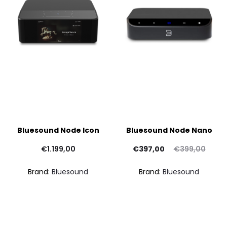
Bluesound Node Icon
Bluesound Node Nano
Il
Il
€
1.199,00
€
397,00
€
399,00
prezzo
prezzo
Brand:
Bluesound
Brand:
Bluesound
attuale
originale
è:
era:
€397,00.
€399,00.