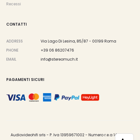
Recessi
CONTATTI
ADDRESS
Via Lago Di Lesina, 85/87 - 00199 Roma
PHONE
+39 06 86207476
EMAIL
info@stereomuch.it
PAGAMENTI SICURI
Audiovideohifi srls - P. Iva 13959671002 - Numero r.e.a 1487033.