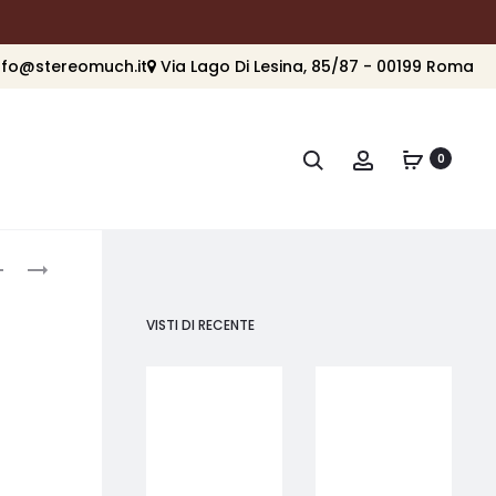
nfo@stereomuch.it
Via Lago Di Lesina, 85/87 - 00199 Roma
Cerca
Account
0
roduct
PARADIGM
PARADIGM
MILLENIA
DEFIANCE
avigation
SUB
V8
VISTI DI RECENTE