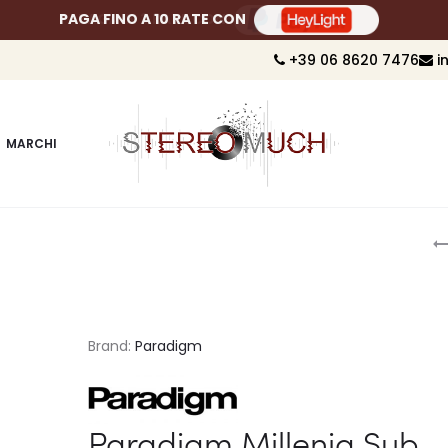
PAGA FINO A 10 RATE CON
+39 06 8620 7476
i
MARCHI
P
n
Brand:
Paradigm
Paradigm Millenia Sub