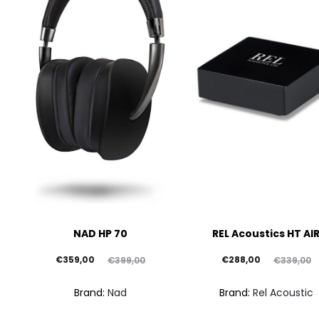
NAD HP 70
REL Acoustics HT AI
Il
Il
Il
Il
€
359,00
€
288,00
€
399,00
€
339,00
prezzo
prezzo
prezzo
prezzo
Brand:
Nad
Brand:
Rel Acoustic
attuale
originale
attuale
originale