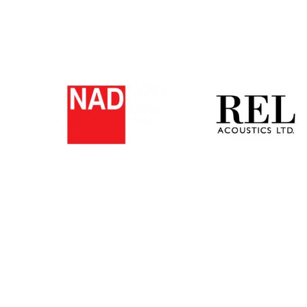
è:
era:
è:
era:
€359,00.
€399,00.
€288,00.
€339,00.