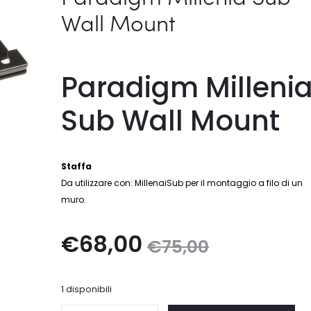
Wall Mount
Paradigm Milleni
Sub Wall Mount
Staffa
Da utilizzare con: MillenaiSub per il montaggio a filo di un
muro.
Il
Il
€
68,00
€
75,00
prezzo
prezzo
1 disponibili