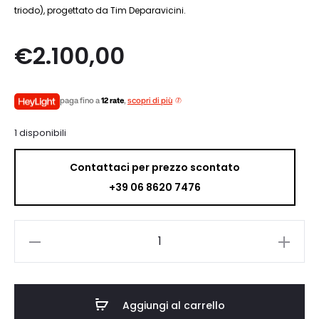
triodo), progettato da Tim Deparavicini.
€
2.100,00
paga fino a
12 rate
,
scopri di più
1 disponibili
Contattaci per prezzo scontato
+39 06 8620 7476
Quad
QC-
TWENTY
FOUR
Aggiungi al carrello
P