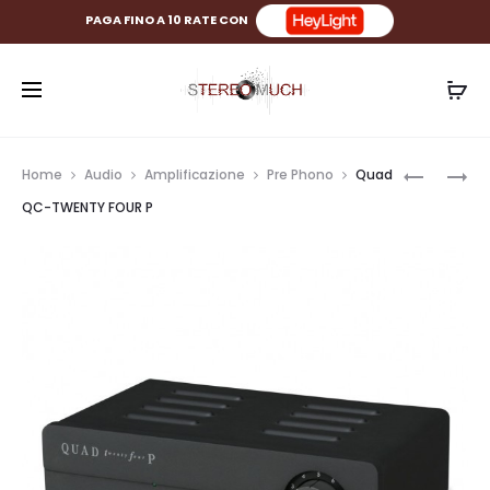
PAGA FINO A 10 RATE CON
Prod
QUAD
DENON
Home
Audio
Amplificazione
Pre Phono
Quad
QC-
DHT-
navig
QC-TWENTY FOUR P
TWENTY
S316
FOUR