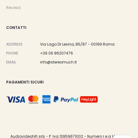
Recessi
CONTATTI
ADDRESS
Via Lago Di Lesina, 85/87 - 00199 Roma
PHONE
+39 06 86207476
EMAIL
info@stereomuch.it
PAGAMENTI SICURI
Audiovideohifi srls - P. Iva 13959671002 - Numero r.e.a 1487033.