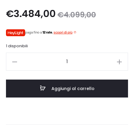
Il
Il
€
3.484,00
€
4.099,00
zo
prezzo
paga fino a
12 rate
,
scopri di più
le
originale
1 disponibili
è:
era:
Pro-
0.
€4.099,00.
Ject
RPM
9
Aggiungi al carrello
Carbon
Quinted
Bronze
quantità