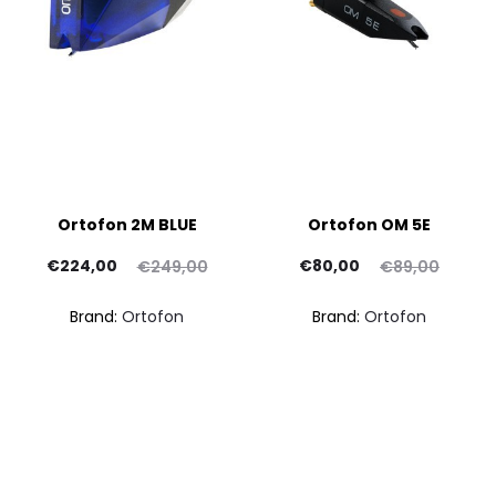
Ortofon 2M BLUE
Ortofon OM 5E
Il
Il
Il
Il
€
224,00
€
80,00
€
249,00
€
89,00
rezzo
prezzo
prezzo
prezzo
Brand:
Ortofon
Brand:
Ortofon
ttuale
originale
attuale
originale
è:
era:
è:
era:
24,00.
€249,00.
€80,00.
€89,00.