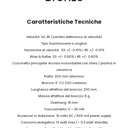
Caratteristiche Tecniche
Velocità: 33, 45 (cambio elettronico di velocità)
Tipo: trasmissione a cinghia
Variazione di velocità : 33: +/- 0.10% I 45: +/- 0.10%
Wow & flutter: 33: +/- 0.60% I 45: +/- 0.60%
Cuscinetto principale: Acciaio inossidabile con sfera / piastra in
ceramica
Piatto: 300 mm alluminio
Braccio: 9” CC EVO carbonio
Lunghezza effettiva del braccio: 230 mm
Massa effettiva del braccio: 8 g
Overhang: 18 mm
Tracciamento: 0 – 35 mN
Accessori in dotazione: 15 volts DC / 800 mA power supply
Consumo energetico: 13 watt max / < 0.3 watt standby