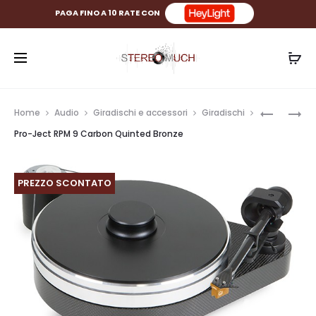
PAGA FINO A 10 RATE CON
Prod
PRO-
PRO-
Home
Audio
Giradischi e accessori
Giradischi
JECT
JECT
navig
Pro-Ject RPM 9 Carbon Quinted Bronze
RPM
RPM
9
10
CARBON
CARBON
PREZZO SCONTATO