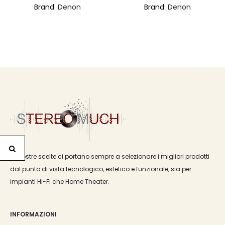
Brand:
Denon
Brand:
Denon
originale
attuale
originale
attua
era:
è:
era:
è:
€1.900,00.
€1.710,00.
€880,00.
€729,
Le nostre scelte ci portano sempre a selezionare i migliori prodotti
dal punto di vista tecnologico, estetico e funzionale, sia per
impianti Hi-Fi che Home Theater.
INFORMAZIONI