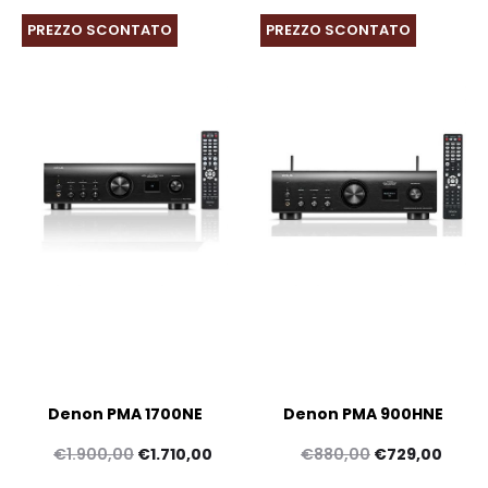
PREZZO SCONTATO
PREZZO SCONTATO
Denon PMA 1700NE
Denon PMA 900HNE
Il
Il
Il
Il
€
1.900,00
€
1.710,00
€
880,00
€
729,00
prezzo
prezzo
prezzo
prezz