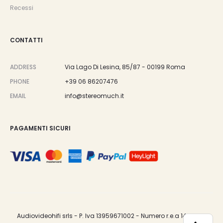
Recessi
CONTATTI
ADDRESS
Via Lago Di Lesina, 85/87 - 00199 Roma
PHONE
+39 06 86207476
EMAIL
info@stereomuch.it
PAGAMENTI SICURI
Audiovideohifi srls - P. Iva 13959671002 - Numero r.e.a 1487033.