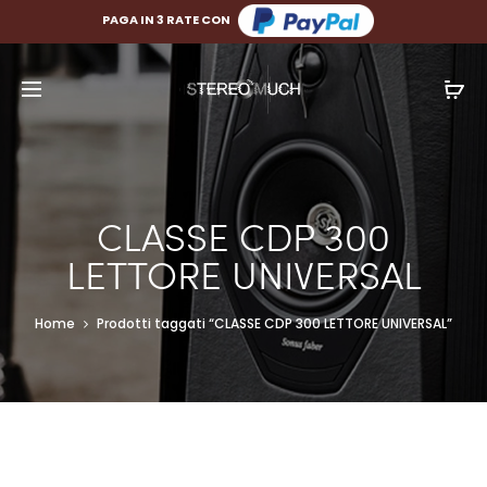
PAGA FINO A 10 RATE CON
PAGA IN 3 RATE CON
CLASSE CDP 300
LETTORE UNIVERSAL
Home
Prodotti taggati “CLASSE CDP 300 LETTORE UNIVERSAL”