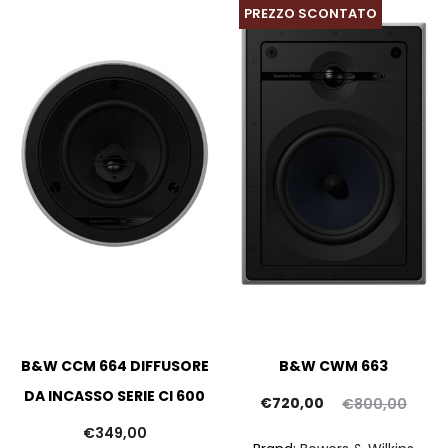
PREZZO SCONTATO
B&W CCM 664 DIFFUSORE
B&W CWM 663
DA INCASSO SERIE CI 600
Il
Il
€
720,00
€
800,00
prezzo
prezzo
p
€
349,00