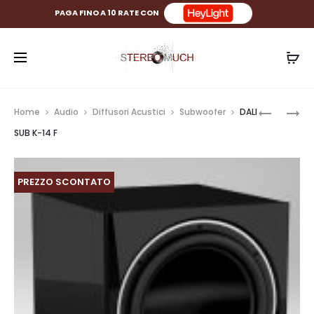
PAGA FINO A 10 RATE CON
Prod
DALI
DALI
Home
Audio
Diffusori Acustici
Subwoofer
DALI
SUB
SUB
navig
SUB K-14 F
E-
P-
12
10
F
DSS
PREZZO SCONTATO