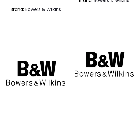
Brand:
Bowers & Wilkins
attuale
originale
at
Brand:
Bowers & Wilkins
è:
era:
€720,00.
€800,00.
€1