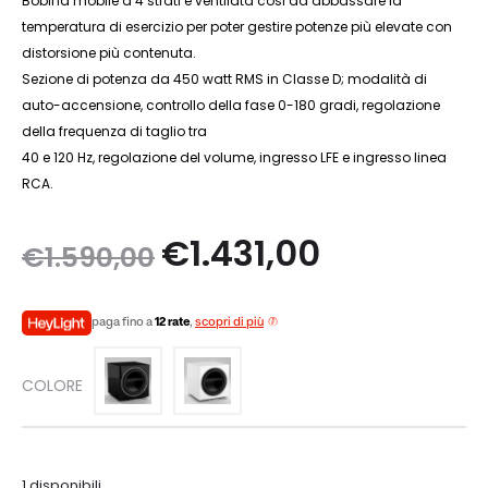
Bobina mobile a 4 strati è ventilata cosi da abbassare la
temperatura di esercizio per poter gestire potenze più elevate con
distorsione più contenuta.
Sezione di potenza da 450 watt RMS in Classe D; modalità di
auto-accensione, controllo della fase 0-180 gradi, regolazione
della frequenza di taglio tra
40 e 120 Hz, regolazione del volume, ingresso LFE e ingresso linea
RCA.
Il
Il
€
1.431,00
€
1.590,00
prezzo
prezzo
paga fino a
12 rate
,
scopri di più
originale
attuale
COLORE
era:
è:
€1.590,00.
€1.431,00.
1 disponibili