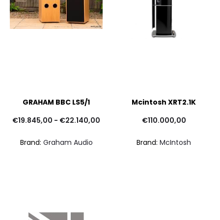
GRAHAM BBC LS5/1
Mcintosh XRT2.1K
Fascia
€
19.845,00
-
€
22.140,00
€
110.000,00
di
Brand:
Graham Audio
Brand:
McIntosh
prezzo:
da
€19.845,00
a
€22.140,00