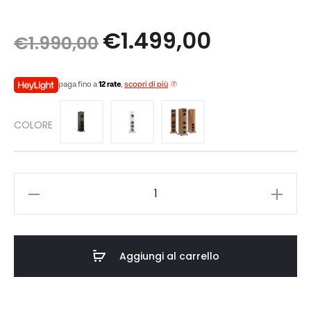
Il
Il
€
1.499,00
€
1.990,00
prezzo
prezzo
paga fino a
12 rate
,
scopri di più
originale
attuale
COLORE
era:
è:
€1.990,00.
€1.499,00.
Martin
Logan
F1
quantità
Aggiungi al carrello