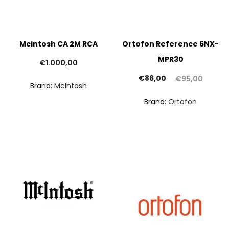
Mcintosh CA 2M RCA
Ortofon Reference 6NX-
MPR30
€
1.000,00
Il
Il
€
86,00
€
95,00
Brand:
McIntosh
prezzo
prezzo
Brand:
Ortofon
attuale
originale
è:
era:
€86,00.
€95,00.