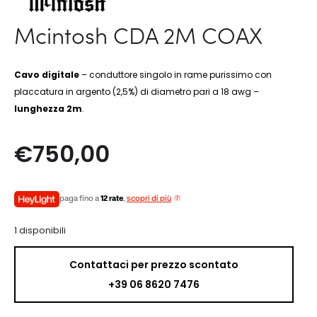
Mcintosh CDA 2M COAX
Cavo digitale
– conduttore singolo in rame purissimo con
placcatura in argento (2,5%) di diametro pari a 18 awg –
lunghezza 2m
.
€
750,00
paga fino a
12 rate
,
scopri di più
1 disponibili
Contattaci per prezzo scontato
+39 06 8620 7476