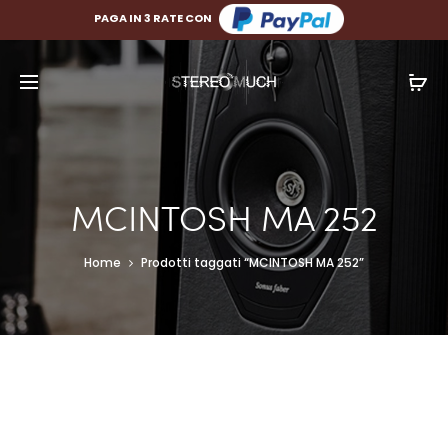
PAGA FINO A 10 RATE CON
PAGA IN 3 RATE CON
MCINTOSH MA 252
Home
Prodotti taggati “MCINTOSH MA 252”