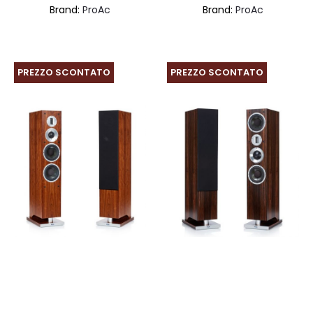
Brand:
ProAc
Brand:
ProAc
prezzo:
pre
da
da
€11.408,00
€1
PREZZO SCONTATO
PREZZO SCONTATO
a
a
€16.375,00
€2