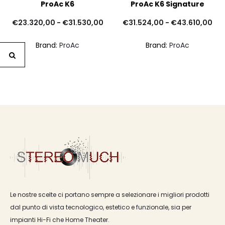
ProAc K6
ProAc K6 Signature
Fascia
Fas
€
23.320,00
-
€
31.530,00
€
31.524,00
-
€
43.610,00
di
di
Brand:
ProAc
Brand:
ProAc
prezzo:
pre
da
da
€23.320,00
€31
a
a
€31.530,00
€43
Le nostre scelte ci portano sempre a selezionare i migliori prodotti
dal punto di vista tecnologico, estetico e funzionale, sia per
impianti Hi-Fi che Home Theater.