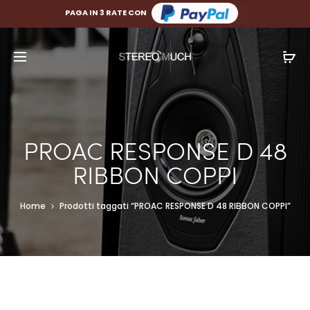
PAGA FINO A 10 RATE CON
PAGA IN 3 RATE CON
PROAC RESPONSE D 48
RIBBON COPPI
Home
Prodotti taggati “PROAC RESPONSE D 48 RIBBON COPPI”